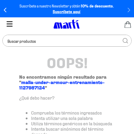
Suscríbete a nuestro Newsletter y obtén
10% de descuento.
Suscríbete aquí
Buscar productos
OOPS!
TÉRMINOS MÁS
BUSCADOS
1
.
tenis mujer
No encontramos ningún resultado para
"
malla-under-armour-entrenamiento-
2
.
tenis hombre
1127987124
"
3
.
tenis
¿Qué debo hacer?
4
.
tenis futbol
Comprueba los términos ingresados
5
.
jersey
Intenta utilizar una sola palabra
Utiliza términos genéricos en la búsqueda
6
.
mochila
Intenta buscar sinónimos del término
deseado