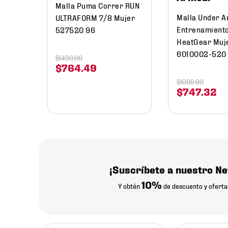
Malla Puma Correr RUN
Malla Under 
ULTRAFORM 7/8 Mujer
Entrenamient
527520 96
HeatGear Muj
6010002-520
$
1499
.
00
$
764
.
49
$
1099
.
00
$
747
.
32
¡Suscríbete a nuestro Ne
10%
Y obtén
de descuento y oferta