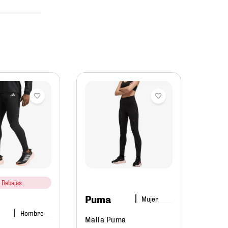
adid
Malla 
3 Str
$
69
Rebajas
Puma
Mujer
Hombre
Malla Puma