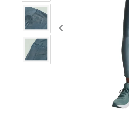
8
.
chivas
9
.
tenis niño
10
.
tenis nike