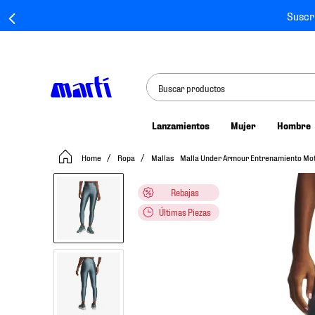
Suscr
Buscar productos
Lanzamientos
Mujer
Hombre
TÉRMINOS MÁS BUSCADOS
Ropa
Mallas
Malla Under Armour Entrenamiento Mo
1
.
tenis mujer
2
.
tenis hombre
Rebajas
3
.
tenis
Últimas Piezas
4
.
tenis futbol
5
.
jersey
6
.
mochila
7
.
mochilas