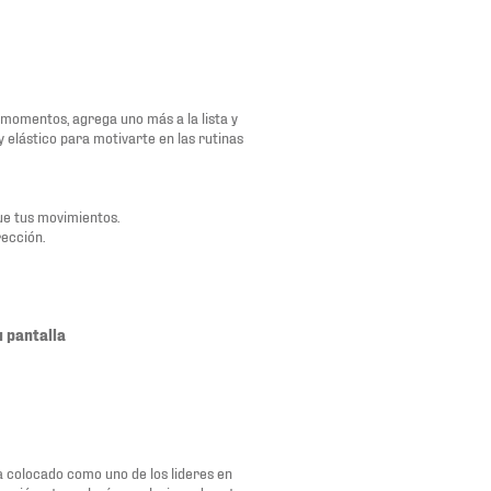
momentos, agrega uno más a la lista y
y elástico para motivarte en las rutinas
ue tus movimientos.
rección.
u pantalla
a colocado como uno de los lideres en