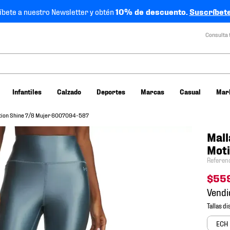
íbete a nuestro Newsletter y obtén
10% de descuento.
Suscríbete
Consulta 
Infantiles
Calzado
Deportes
Marcas
Casual
Mar
tion Shine 7/8 Mujer 6007094-587
Mal
Mot
Referen
$
55
Vendi
ECH