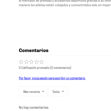
el mercado de prendas y accesorios deportivos gracias a su innov
manera los atletas están cobijados y concentrados solo en mejor
Comentarios
0 Calificación promedio
(0 comentarios)
Por favor, inicia sesión para escribir un comentario.
Más reciente
Todos
No hay comentarios.