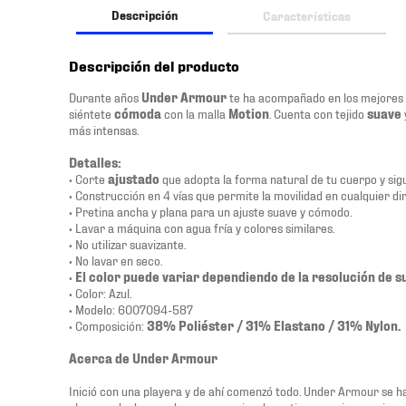
Descripción
Características
Descripción del producto
Durante años
Under Armour
te ha acompañado en los mejores 
siéntete
cómoda
con la malla
Motion
. Cuenta con tejido
suave
más intensas.
Detalles:
• Corte
ajustado
que adopta la forma natural de tu cuerpo y sig
• Construcción en 4 vías que permite la movilidad en cualquier di
• Pretina ancha y plana para un ajuste suave y cómodo.
• Lavar a máquina con agua fría y colores similares.
• No utilizar suavizante.
• No lavar en seco.
•
El color puede variar dependiendo de la resolución de s
• Color: Azul.
• Modelo: 6007094-587
• Composición:
38% Poliéster / 31% Elastano / 31% Nylon.
Acerca de Under Armour
Inició con una playera y de ahí comenzó todo. Under Armour se h