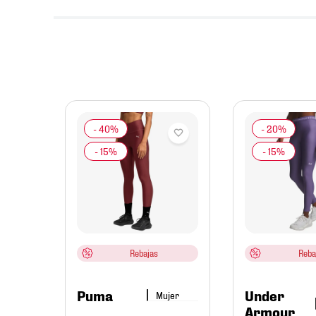
jer
er 7/8
Rebajas
Reba
Puma
Under
Mujer
Armour