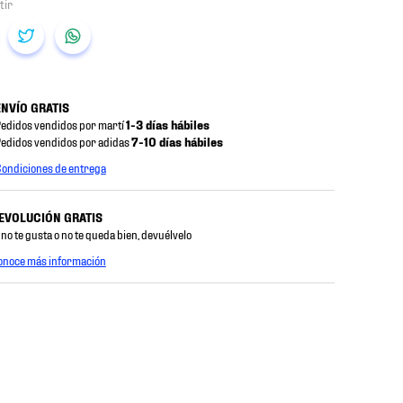
ENVÍO GRATIS
edidos vendidos por martí
1-3 días hábiles
edidos vendidos por adidas
7-10 días hábiles
ondiciones de entrega
EVOLUCIÓN GRATIS
 no te gusta o no te queda bien, devuélvelo
onoce más información