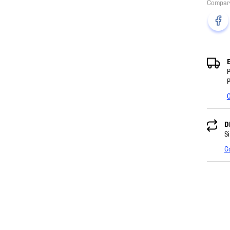
P
P
C
D
Si
C