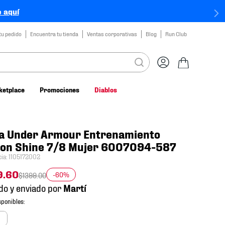
 aquí
tu pedido
Encuentra tu tienda
Ventas corporativas
Blog
Run Club
ketplace
Promociones
Diablos
la Under Armour Entrenamiento
ion Shine 7/8 Mujer 6007094-587
cia
:
1105172002
9
.
60
-60%
$
1399
.
00
do y enviado por