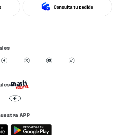
s
Consulta tu pedido
ales
ales
nuestra APP