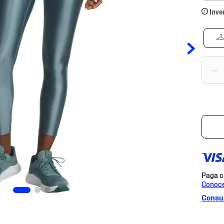
Inve
－
Consul