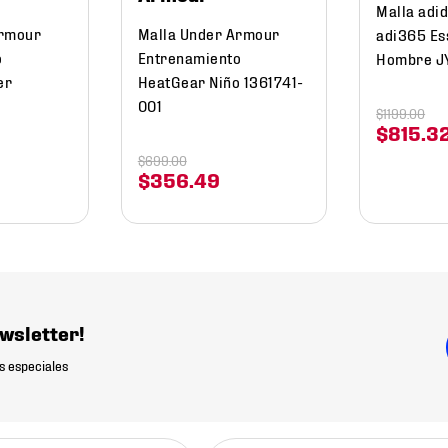
Malla adi
Armour
Malla Under Armour
adi365 Es
o
Entrenamiento
Hombre J
er
HeatGear Niño 1361741-
001
$
1199
.
00
$
815
.
3
$
699
.
00
$
356
.
49
wsletter!
s especiales