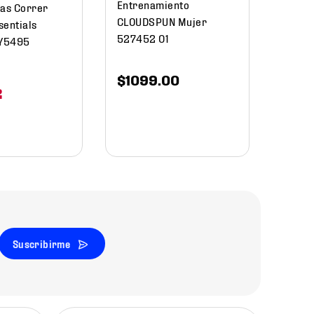
Entrenamiento
das Correr
CLOUDSPUN Mujer
sentials
527452 01
Y5495
$
1099
.
00
2
Suscribirme