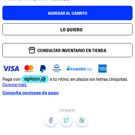
7
.
mochilas
AGREGAR AL CARRITO
8
.
chivas
9
.
tenis niño
10
.
tenis nike
CONSULTAR INVENTARIO EN TIENDA
Consulta opciones de pago