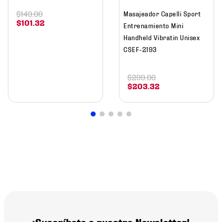
$
149
.
00
Masajeador Capelli Sport
$
101
.
32
Entrenamiento Mini
Handheld Vibratin Unisex
CSEF-2193
$
299
.
00
$
203
.
32
¡Suscríbete a nuestro Newsletter!