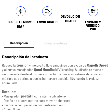
DEVOLUCIÓN
GRATIS
RECIBE EL MISMO
ENVÍO GRATIS
ENVIADO Y
VENDIDO
DÍA *
POR
Descripción
Características
Descripción del producto
Reduce la
tensión
y mejora tu flujo sanguíneo con ayuda de
Capelli Sport
y el nuevo masajeador
Quad Handheld Vibrating
. Su diseño te ayuda a
recuperarte desde el primer contacto gracias a su sistema de vibración
múltiple que estimula cuello, hombros y espalda,
liberando
la rigidez
acumulada.
Detalles:
• Masajeador
portátil
con sistema vibratorio.
• Diseño de cuatro puntos para mayor cobertura.
• Favorece recuperación post entrenamiento.
• Color: Negro.