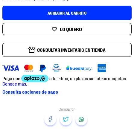
7
.
mochilas
AGREGAR AL CARRITO
8
.
chivas
9
.
tenis niño
10
.
tenis nike
CONSULTAR INVENTARIO EN TIENDA
Consulta opciones de pago