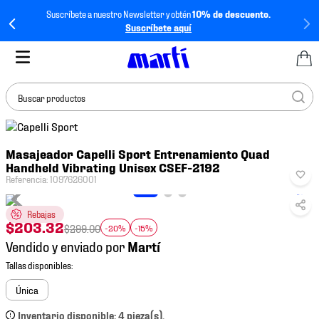
Suscríbete a nuestro Newsletter y obtén
10% de descuento.
Suscríbete aquí
Buscar productos
TÉRMINOS MÁS
Masajeador Capelli Sport Entrenamiento Quad
BUSCADOS
Handheld Vibrating Unisex CSEF-2192
1
.
tenis mujer
Referencia
:
1097626001
2
.
tenis hombre
Rebajas
$
203
.
32
3
.
tenis
$
299
.
00
-20%
-15%
Vendido y enviado por
4
.
tenis futbol
5
.
mochila
Única
6
.
jersey
Inventario disponible: 4 pieza(s).