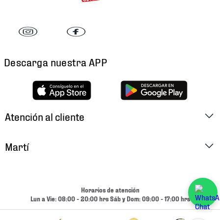
Descarga nuestra APP
Atención al cliente
Factura Electrónica
Martí
Preguntas Frecuentes
Historia
Métodos de Pago
Ubica tu Tienda
Horarios de atención
Cambios y Devoluciones
Lun a Vie: 08:00 - 20:00 hrs Sáb y Dom: 09:00 - 17:00 hrs
Aviso de Privacidad
Contacto