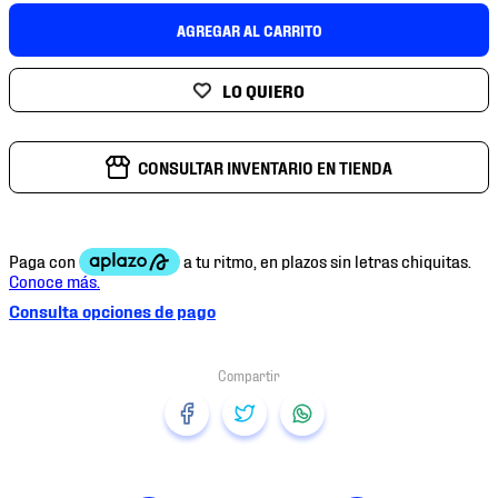
7
.
mochilas
AGREGAR AL CARRITO
8
.
chivas
9
.
tenis niño
10
.
tenis nike
CONSULTAR INVENTARIO EN TIENDA
Consulta opciones de pago