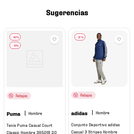
7
.
mochilas
Sugerencias
8
.
chivas
9
.
tenis niño
10
.
tenis nike
-
21 %
Rebajas
Rebajas
adidas
Hombre
Puma
Hombre
Conjunto Deportivo adidas
Tenis Puma Casual Court
Casual 3 Stripes Hombre
Classic Hombre 395018 20