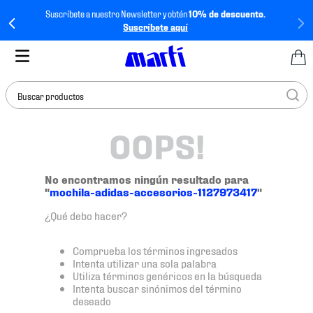
Suscríbete a nuestro Newsletter y obtén
10% de descuento.
Suscríbete aquí
Buscar productos
OOPS!
TÉRMINOS MÁS
BUSCADOS
1
.
tenis mujer
No encontramos ningún resultado para
"
mochila-adidas-accesorios-1127973417
"
2
.
tenis hombre
¿Qué debo hacer?
3
.
tenis
4
.
tenis futbol
Comprueba los términos ingresados
Intenta utilizar una sola palabra
5
.
jersey
Utiliza términos genéricos en la búsqueda
Intenta buscar sinónimos del término
6
.
mochila
deseado