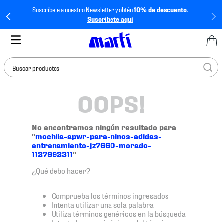
Suscríbete a nuestro Newsletter y obtén
10% de descuento.
Suscríbete aquí
Buscar productos
OOPS!
TÉRMINOS MÁS
BUSCADOS
1
.
tenis mujer
No encontramos ningún resultado para
"
mochila-apwr-para-ninos-adidas-
2
.
tenis hombre
entrenamiento-jz7660-morado-
1127992311
"
3
.
tenis
¿Qué debo hacer?
4
.
tenis futbol
5
.
mochila
Comprueba los términos ingresados
Intenta utilizar una sola palabra
6
.
jersey
Utiliza términos genéricos en la búsqueda
Intenta buscar sinónimos del término