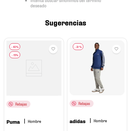
7
.
mochilas
deseado
8
.
chivas
Sugerencias
9
.
tenis niño
10
.
tenis nike
-
21 %
Rebajas
Rebajas
adidas
Hombre
Puma
Hombre