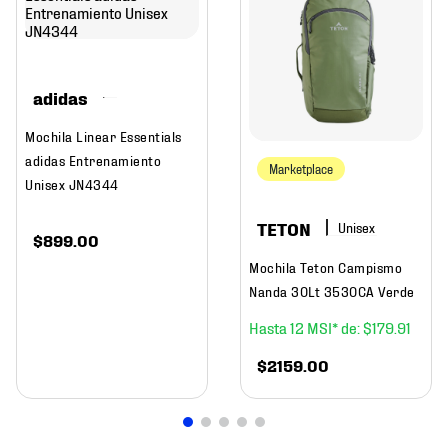
adidas
Mochila Linear Essentials
adidas Entrenamiento
Marketplace
Unisex JN4344
TETON
$
899
.
00
Mochila Teton Campismo
Nanda 30Lt 3530CA Verde
12
$
179
.
91
$
2159
.
00