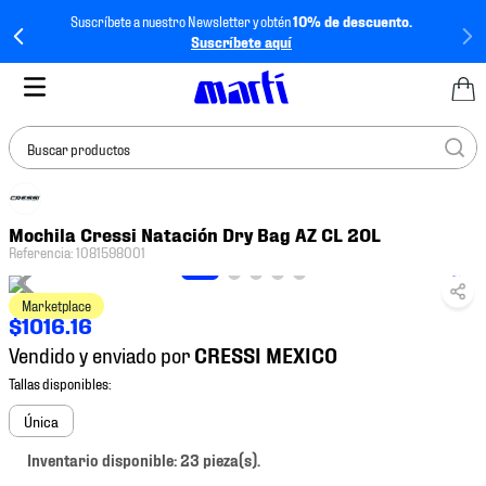
Suscríbete a nuestro Newsletter y obtén
10% de descuento.
Suscríbete aquí
Buscar productos
TÉRMINOS MÁS
Mochila Cressi Natación Dry Bag AZ CL 20L
BUSCADOS
Referencia
:
1081598001
1
.
tenis mujer
Marketplace
2
.
tenis hombre
$
1016
.
16
3
.
tenis
Vendido y enviado por
4
.
tenis futbol
5
.
jersey
Única
6
.
mochila
Inventario disponible: 23 pieza(s).