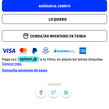
7
.
mochilas
AGREGAR AL CARRITO
8
.
chivas
9
.
tenis niño
10
.
tenis nike
CONSULTAR INVENTARIO EN TIENDA
Consulta opciones de pago