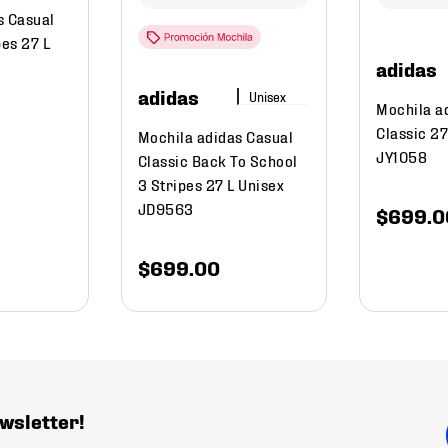
s Casual
pes 27 L
adidas
adidas
Mochila a
Classic 27
Mochila adidas Casual
JY1058
Classic Back To School
3 Stripes 27 L Unisex
JD9563
$
699
.
0
$
699
.
00
wsletter!