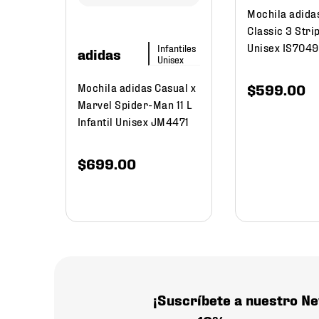
Mochila adida
295
.
45
Classic 3 Stri
Unisex IS7049
adidas
Mochila adidas Casual x
$
599
.
00
Marvel Spider-Man 11 L
Infantil Unisex JM4471
$
699
.
00
¡Suscríbete a nuestro Ne