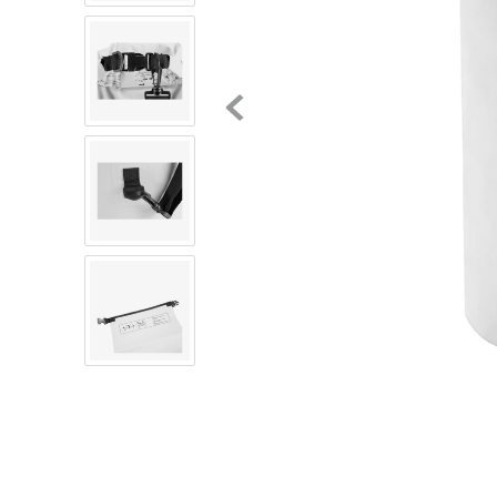
8
.
mochilas
9
.
tenis niño
10
.
tenis nike