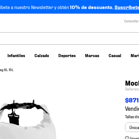
íbete a nuestro Newsletter y obtén
10% de descuento.
Suscríbete
Consulta 
Infantiles
Calzado
Deportes
Marcas
Casual
Mar
ag BL 15L
Moch
Referen
$
871
Vendi
Únic
Inve