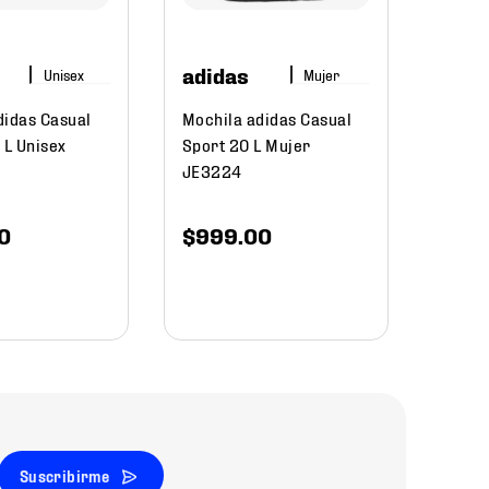
$
32
adidas
Mujer
didas Casual
Mochila adidas Casual
 L Unisex
Sport 20 L Mujer
JE3224
0
$
999
.
00
Suscribirme