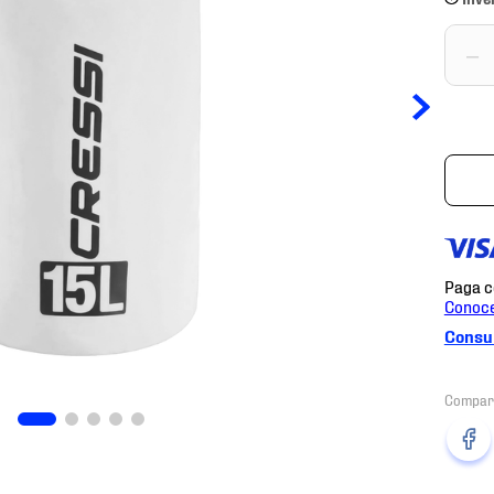
－
Consul