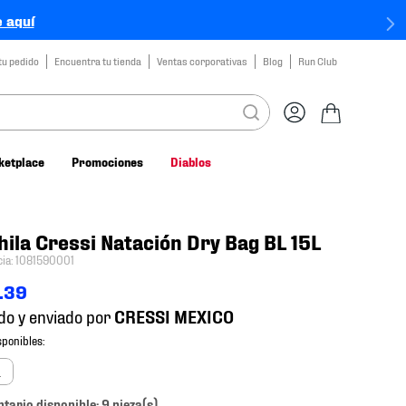
 aquí
tu pedido
Encuentra tu tienda
Ventas corporativas
Blog
Run Club
ketplace
Promociones
Diablos
ila Cressi Natación Dry Bag BL 15L
cia
:
1081590001
.
39
do y enviado por
a
ntario disponible: 9 pieza(s).