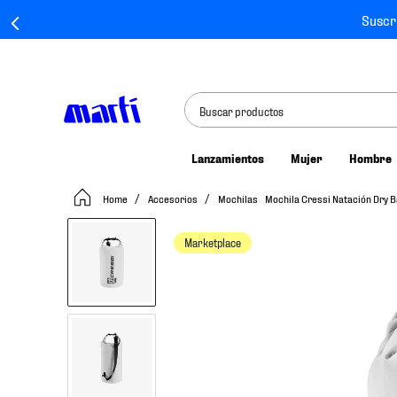
Suscr
Buscar productos
Lanzamientos
Mujer
Hombre
TÉRMINOS MÁS BUSCADOS
Accesorios
Mochilas
Mochila Cressi Natación Dry B
1
.
tenis mujer
2
.
tenis hombre
Marketplace
3
.
tenis
4
.
jersey
5
.
tenis futbol
6
.
mochila
7
.
chivas