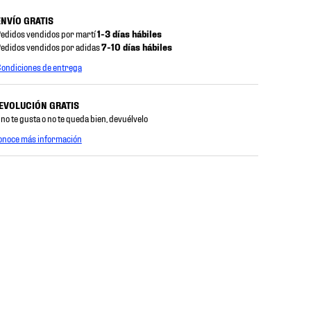
ENVÍO GRATIS
edidos vendidos por martí
1-3 días hábiles
edidos vendidos por adidas
7-10 días hábiles
ondiciones de entrega
EVOLUCIÓN GRATIS
 no te gusta o no te queda bien, devuélvelo
onoce más información