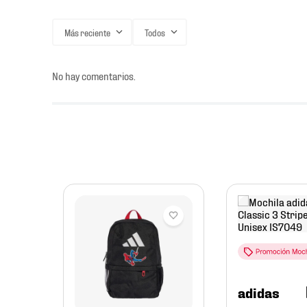
Más reciente
Todos
No hay comentarios.
tación
adidas