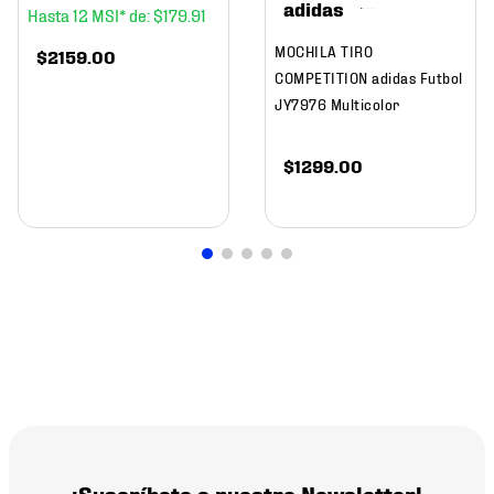
adidas
12
$
179
.
91
MOCHILA TIRO
$
2159
.
00
COMPETITION adidas Futbol
JY7976 Multicolor
$
1299
.
00
¡Suscríbete a nuestro Newsletter!