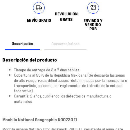
DEVOLUCIÓN
GRATIS
ENVÍO GRATIS
ENVIADO Y
VENDIDO
POR
Descripción
Características
Descripción del producto
Tiempo de entrega de 3 a 7 días hábiles
Cobertura al 95% de la República Mexicana (Se descarta las zonas
de alto riesgo, rojas, difícil acceso, determinadas por la mensajería o
transportista, así como por reglamentos de tránsito de la entidad
federativa).
Garantía: 2 años, cubriendo los defectos de manufactura o
materiales
Mochila National Geographic N00720.11
Mochila urbana Nat Geo, City Backpack, PRO 10 L, resistente al agua, café