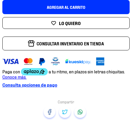
7
.
mochilas
AGREGAR AL CARRITO
8
.
chivas
9
.
tenis niño
10
.
tenis nike
CONSULTAR INVENTARIO EN TIENDA
Consulta opciones de pago