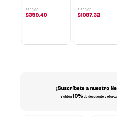
$
599
.
00
$
1599
.
00
$
359
.
40
$
1087
.
32
¡Suscríbete a nuestro Ne
10%
Y obtén
de descuento y oferta