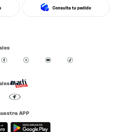
s
Consulta tu pedido
ales
ales
nuestra APP