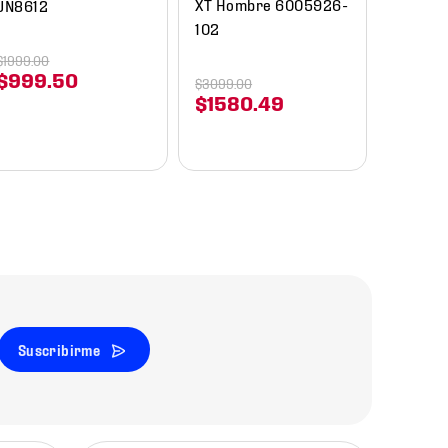
XT Hombre 6005926-
JN8612
102
$
1999
.
00
$
999
.
50
$
3099
.
00
$
1580
.
49
Suscribirme