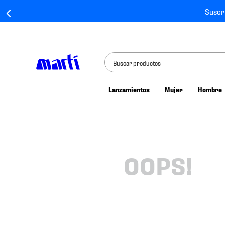
Suscr
Buscar productos
Lanzamientos
Mujer
Hombre
TÉRMINOS MÁS BUSCADOS
1
.
tenis mujer
2
.
tenis hombre
3
.
tenis
OOPS!
4
.
tenis futbol
5
.
mochila
6
.
jersey
7
.
mochilas