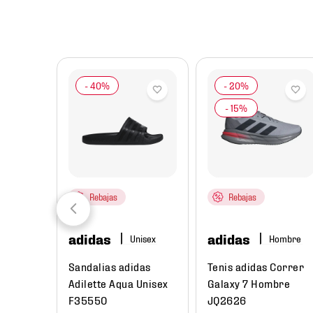
8
.
chivas
9
.
tenis niño
10
.
tenis nike
Rebajas
Rebajas
adidas
adidas
re
Hombre
ual
Sandalias adidas
Tenis adidas Correr
Low Next
Adilette Aqua Unisex
Galaxy 7 Hombre
e
F35550
JQ2626