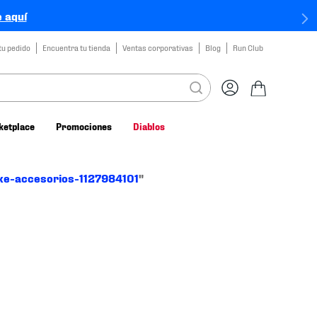
 aquí
tu pedido
Encuentra tu tienda
Ventas corporativas
Blog
Run Club
ketplace
Promociones
Diablos
ke-accesorios-1127984101
"