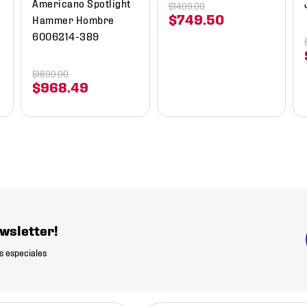
Americano Spotlight
$
1499
.
00
$
749
.
50
Hammer Hombre
6006214-389
$
1899
.
00
$
968
.
49
wsletter!
s especiales