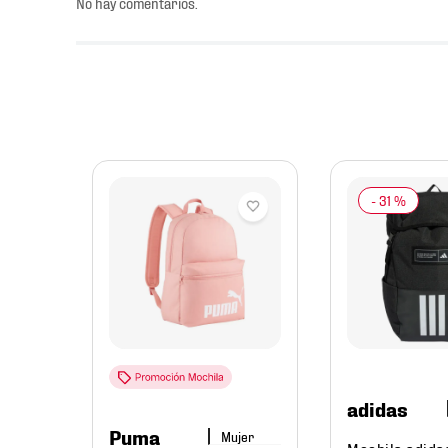
No hay comentarios.
-
31 %
ismo
adidas
166
.
58
Puma
Mujer
Mochila adida