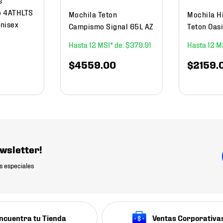
o 4ATHLTS
Mochila Teton
Mochila H
nisex
Campismo Signal 65L AZ
Teton Oas
12
$
379
.
91
12
$
4559
.
00
$
2159
.
wsletter!
s especiales
ncuentra tu Tienda
Ventas Corporativa