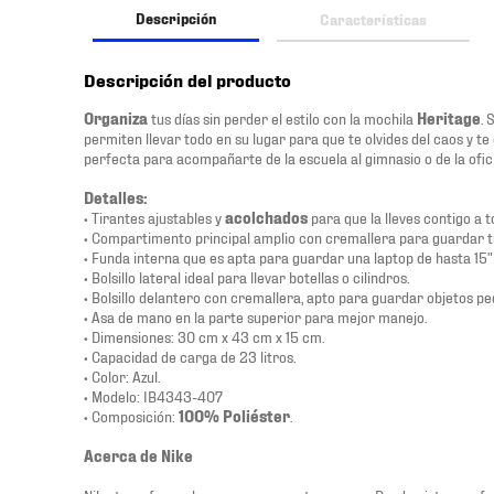
Descripción
Características
Descripción del producto
Organiza
tus días sin perder el estilo con la mochila
Heritage
. 
permiten llevar todo en su lugar para que te olvides del caos y t
perfecta para acompañarte de la escuela al gimnasio o de la ofic
Detalles:
• Tirantes ajustables y
acolchados
para que la lleves contigo a 
• Compartimento principal amplio con cremallera para guardar t
• Funda interna que es apta para guardar una laptop de hasta 15" 
• Bolsillo lateral ideal para llevar botellas o cilindros.
• Bolsillo delantero con cremallera, apto para guardar objetos p
• Asa de mano en la parte superior para mejor manejo.
• Dimensiones: 30 cm x 43 cm x 15 cm.
• Capacidad de carga de 23 litros.
• Color: Azul.
• Modelo: IB4343-407
• Composición:
100% Poliéster
.
Acerca de Nike