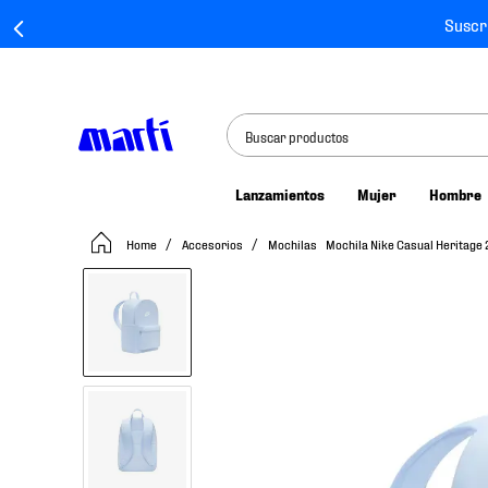
Suscr
Buscar productos
Lanzamientos
Mujer
Hombre
TÉRMINOS MÁS BUSCADOS
Accesorios
Mochilas
Mochila Nike Casual Heritage
1
.
tenis mujer
2
.
tenis hombre
3
.
tenis
4
.
tenis futbol
5
.
jersey
6
.
mochila
7
.
mochilas