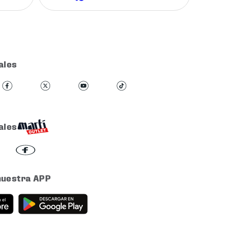
ales
ales
nuestra APP