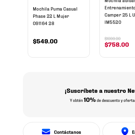
Entrenamient
Mochila Puma Casual
Camper 25 L U
Phase 22 L Mujer
IM5520
091164 28
$
1099
.
00
$
549
.
00
$
758
.
00
¡Suscríbete a nuestro Ne
10%
Y obtén
de descuento y oferta
Contáctanos
E