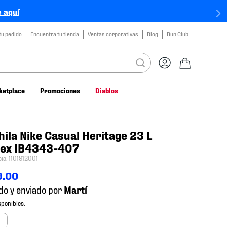
 aquí
tu pedido
Encuentra tu tienda
Ventas corporativas
Blog
Run Club
ketplace
Promociones
Diablos
ila Nike Casual Heritage 23 L
sex IB4343-407
cia
:
1101912001
9
.
00
do y enviado por
a