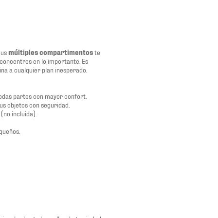
Sus
múltiples compartimentos
te
e concentres en lo importante. Es
ina a cualquier plan inesperado.
todas partes con mayor confort.
us objetos con seguridad.
(no incluida).
equeños.