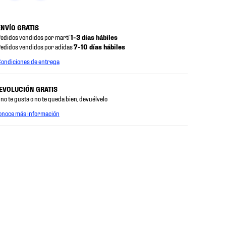
ENVÍO GRATIS
edidos vendidos por martí
1-3 días hábiles
edidos vendidos por adidas
7-10 días hábiles
ondiciones de entrega
EVOLUCIÓN GRATIS
 no te gusta o no te queda bien, devuélvelo
onoce más información