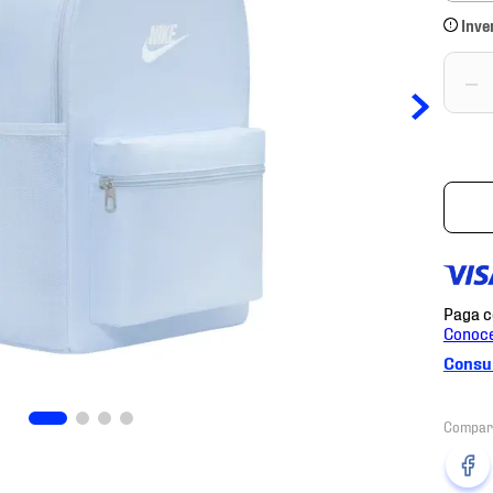
Inve
－
Consul