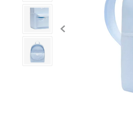
8
.
chivas
9
.
tenis niño
10
.
tenis nike