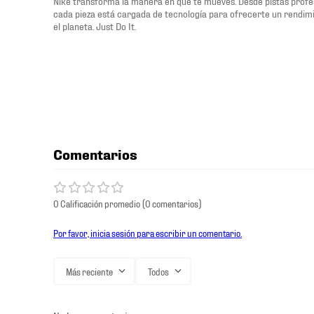
Nike transforma la manera en que te mueves. Desde pistas profesi
cada pieza está cargada de tecnología para ofrecerte un rendimi
el planeta. Just Do It.
Comentarios
0 Calificación promedio
(0 comentarios)
Por favor, inicia sesión para escribir un comentario.
Más reciente
Todos