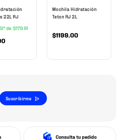
idratación
Mochila Hidratación
is 22L RJ
Teton RJ 2L
$
179
.
91
$
1199
.
00
00
Suscribirme
s
Consulta tu pedido