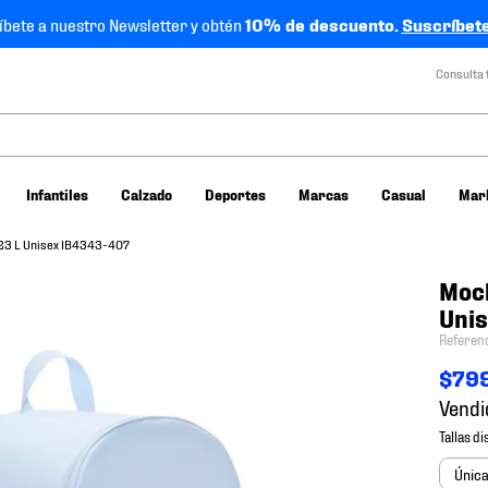
íbete a nuestro Newsletter y obtén
10% de descuento.
Suscríbete
Consulta 
Infantiles
Calzado
Deportes
Marcas
Casual
Mar
 23 L Unisex IB4343-407
Moch
Uni
Referen
$
79
Vendi
Únic