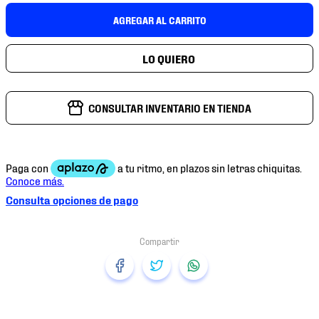
7
.
mochilas
AGREGAR AL CARRITO
8
.
chivas
9
.
tenis niño
10
.
tenis nike
CONSULTAR INVENTARIO EN TIENDA
Consulta opciones de pago