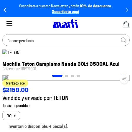
Suscríbete a nuestro Newsletter y obtén
10% de descuento.
Suscríbete aquí
Buscar productos
TÉRMINOS MÁS
Mochila Teton Campismo Nanda 30Lt 3530AL Azul
BUSCADOS
Referencia
:
1115171001
1
.
tenis mujer
Marketplace
2
.
tenis hombre
$
2159
.
00
3
.
tenis
Vendido y enviado por
4
.
tenis futbol
5
.
jersey
30 Lt
6
.
mochila
Inventario disponible: 4 pieza(s).