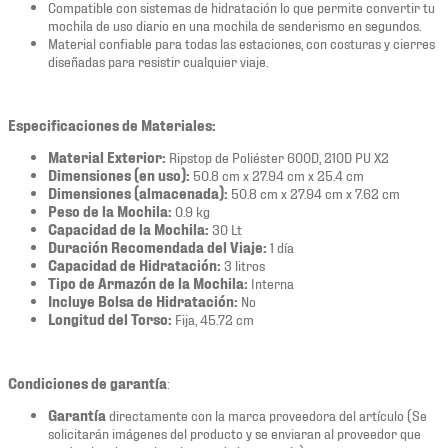
Compatible con sistemas de hidratación lo que permite convertir tu
mochila de uso diario en una mochila de senderismo en segundos.
Material confiable para todas las estaciones, con costuras y cierres
diseñadas para resistir cualquier viaje.
Especificaciones de Materiales:
Material Exterior:
Ripstop de Poliéster 600D, 210D PU X2
Dimensiones (en uso):
50.8 cm x 27.94 cm x 25.4 cm
Dimensiones (almacenada):
50.8 cm x 27.94 cm x 7.62 cm
Peso de la Mochila:
0.9 kg
Capacidad de la Mochila:
30 Lt
Duración Recomendada del Viaje:
1 día
Capacidad de Hidratación:
3 litros
Tipo de Armazón de la Mochila:
Interna
Incluye Bolsa de Hidratación:
No
Longitud del Torso:
Fija, 45.72 cm
Condiciones de garantía
:
Garantía
directamente con la marca proveedora del artículo (Se
solicitarán imágenes del producto y se enviaran al proveedor que