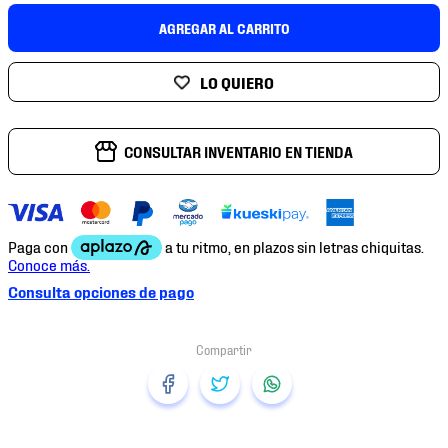
7
.
mochilas
AGREGAR AL CARRITO
8
.
chivas
9
.
tenis niño
10
.
tenis nike
CONSULTAR INVENTARIO EN TIENDA
Consulta opciones de pago