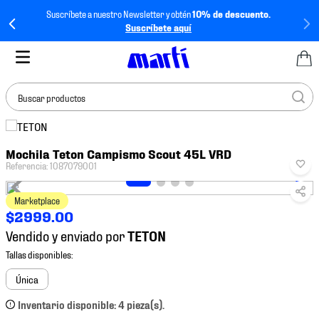
Suscríbete a nuestro Newsletter y obtén
10% de descuento.
Suscríbete aquí
Buscar productos
TÉRMINOS MÁS
Mochila Teton Campismo Scout 45L VRD
BUSCADOS
Referencia
:
1087079001
1
.
tenis mujer
Marketplace
2
.
tenis hombre
$
2999
.
00
3
.
tenis
Vendido y enviado por
4
.
tenis futbol
5
.
mochila
Única
6
.
jersey
Inventario disponible: 4 pieza(s).