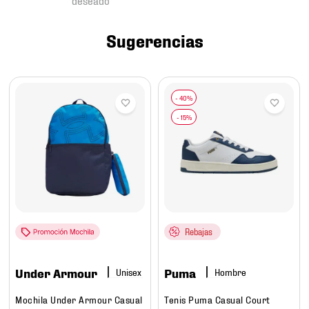
7
.
chivas
8
.
mochilas
Sugerencias
9
.
tenis niño
10
.
tenis nike
Rebajas
Under Armour
Puma
Hombre
Mochila Under Armour Casual
Tenis Puma Casual Court