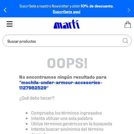
Suscríbete a nuestro Newsletter y obtén
10% de descuento.
Suscríbete aquí
Buscar productos
OOPS!
TÉRMINOS MÁS
BUSCADOS
1
.
tenis mujer
No encontramos ningún resultado para
"
mochila-under-armour-accesorios-
2
.
tenis hombre
1127982529
"
3
.
tenis
¿Qué debo hacer?
4
.
tenis futbol
Comprueba los términos ingresados
5
.
jersey
Intenta utilizar una sola palabra
Utiliza términos genéricos en la búsqueda
6
.
mochila
Intenta buscar sinónimos del término
deseado