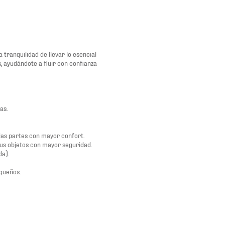
a tranquilidad de llevar lo esencial
 ayudándote a fluir con confianza
as.
odas partes con mayor confort.
us objetos con mayor seguridad.
da).
equeños.