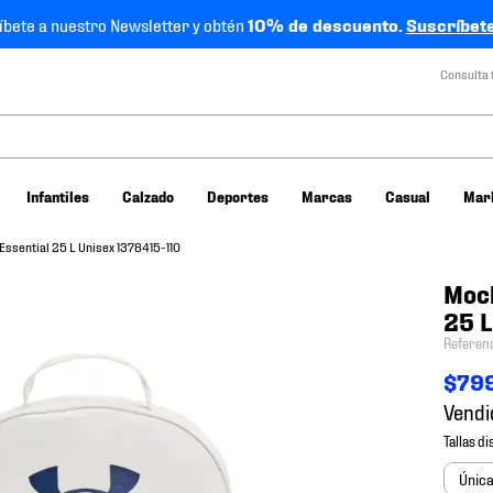
íbete a nuestro Newsletter y obtén
10% de descuento.
Suscríbete
Consulta 
Infantiles
Calzado
Deportes
Marcas
Casual
Mar
ssential 25 L Unisex 1378415-110
Moch
25 L
Referen
$
79
Vendi
Únic