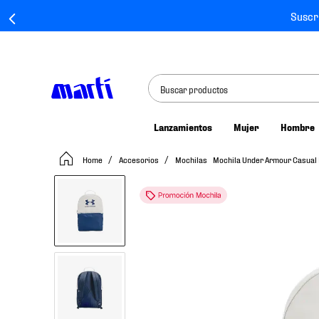
Suscr
Buscar productos
Lanzamientos
Mujer
Hombre
TÉRMINOS MÁS BUSCADOS
Accesorios
Mochilas
Mochila Under Armour Casual E
1
.
tenis mujer
2
.
tenis hombre
3
.
tenis
4
.
tenis futbol
5
.
jersey
6
.
mochila
7
.
chivas