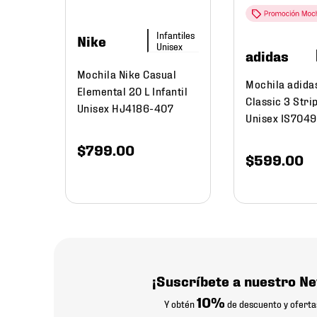
537
.
19
Nike
adidas
Mochila Nike Casual
Mochila adida
Elemental 20 L Infantil
Classic 3 Stri
Unisex HJ4186-407
Unisex IS7049
$
799
.
00
$
599
.
00
¡Suscríbete a nuestro Ne
10%
Y obtén
de descuento y oferta