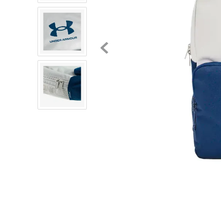
8
.
mochilas
9
.
tenis niño
10
.
tenis nike