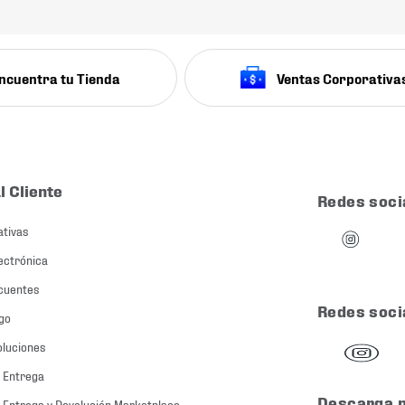
ncuentra tu Tienda
Ventas Corporativa
l Cliente
Redes soci
ativas
ectrónica
cuentes
Redes soci
go
oluciones
 Entrega
Descarga 
 Entrega y Devolución Marketplace