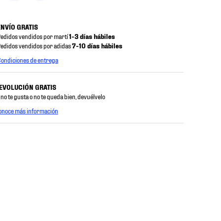
ENVÍO GRATIS
edidos vendidos por martí
1-3 días hábiles
edidos vendidos por adidas
7-10 días hábiles
ondiciones de entrega
EVOLUCIÓN GRATIS
 no te gusta o no te queda bien, devuélvelo
onoce más información