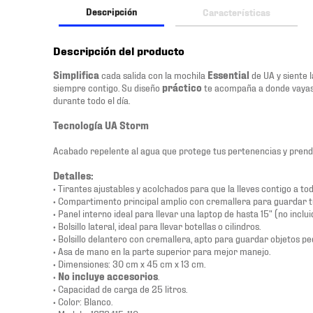
Descripción
Características
Descripción del producto
Simplifica
cada salida con la mochila
Essential
de UA y siente l
siempre contigo. Su diseño
práctico
te acompaña a donde vayas,
durante todo el día.
Tecnología UA Storm
Acabado repelente al agua que protege tus pertenencias y prend
Detalles:
• Tirantes ajustables y acolchados para que la lleves contigo a t
• Compartimento principal amplio con cremallera para guardar t
• Panel interno ideal para llevar una laptop de hasta 15" (no inclui
• Bolsillo lateral, ideal para llevar botellas o cilindros.
• Bolsillo delantero con cremallera, apto para guardar objetos p
• Asa de mano en la parte superior para mejor manejo.
• Dimensiones: 30 cm x 45 cm x 13 cm.
•
No incluye accesorios
.
• Capacidad de carga de 25 litros.
• Color: Blanco.