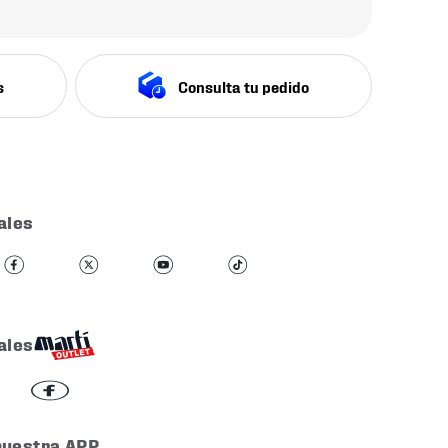
s
Consulta tu pedido
ales
ales
nuestra APP