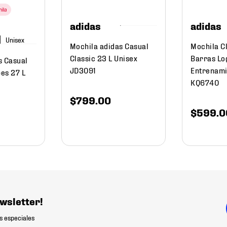
adidas
adidas
Mochila adidas Casual
Mochila C
Classic 23 L Unisex
Barras Lo
s Casual
JD3091
Entrenami
pes 27 L
KQ6740
$
799
.
00
$
599
.
0
wsletter!
s especiales