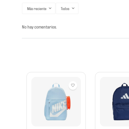
Más reciente
Todos
No hay comentarios.
tación
 AM