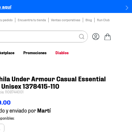
 aquí
tu pedido
Encuentra tu tienda
Ventas corporativas
Blog
Run Club
ketplace
Promociones
Diablos
ila Under Armour Casual Essential
 Unisex 1378415-110
cia
:
1108744001
9
.
00
do y enviado por
a