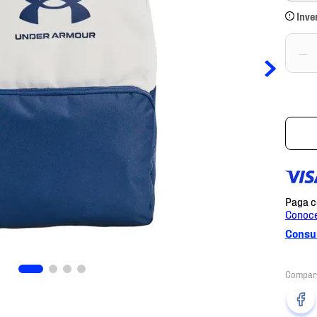
Inve
－
Consul