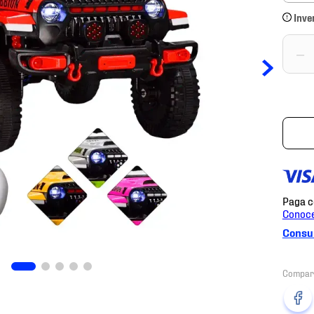
Inve
－
Consul