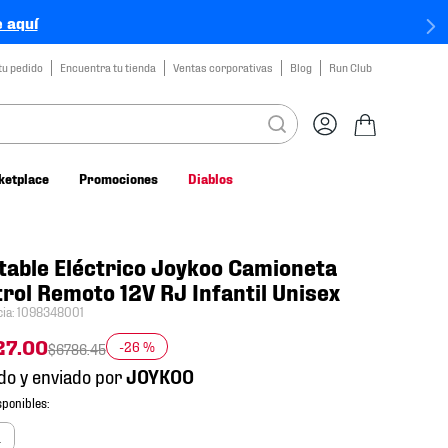
 aquí
tu pedido
Encuentra tu tienda
Ventas corporativas
Blog
Run Club
ketplace
Promociones
Diablos
able Eléctrico Joykoo Camioneta
rol Remoto 12V RJ Infantil Unisex
cia
:
1098348001
27
.
00
-
26 %
$
6786
.
45
do y enviado por
a