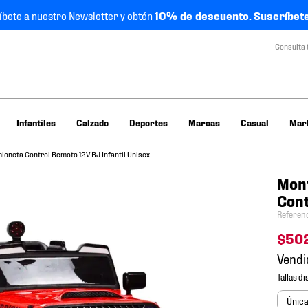
íbete a nuestro Newsletter y obtén
10% de descuento.
Suscríbete
Consulta 
Infantiles
Calzado
Deportes
Marcas
Casual
Mar
ioneta Control Remoto 12V RJ Infantil Unisex
Mont
Cont
Referen
$
50
Vendi
Únic