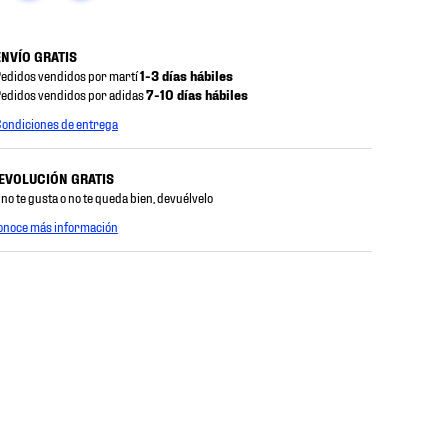
ENVÍO GRATIS
edidos vendidos por martí
1-3 días hábiles
edidos vendidos por adidas
7-10 días hábiles
ondiciones de entrega
EVOLUCIÓN GRATIS
 no te gusta o no te queda bien, devuélvelo
onoce más información