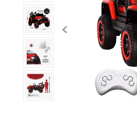
8
.
chivas
9
.
tenis niño
10
.
tenis nike