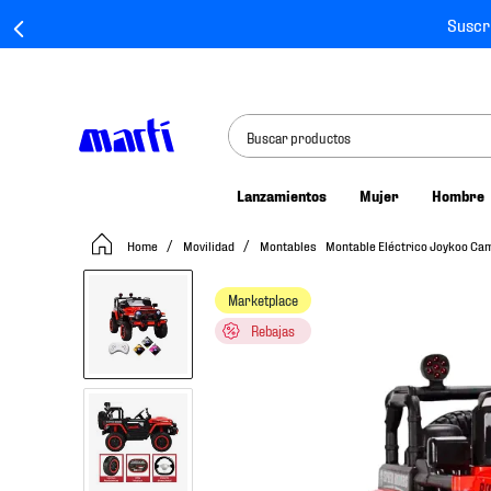
Suscr
Buscar productos
Lanzamientos
Mujer
Hombre
TÉRMINOS MÁS BUSCADOS
Movilidad
Montables
Montable Eléctrico Joykoo Cam
1
.
tenis mujer
2
.
tenis hombre
Marketplace
3
.
tenis
Rebajas
4
.
tenis futbol
5
.
mochila
6
.
jersey
7
.
mochilas