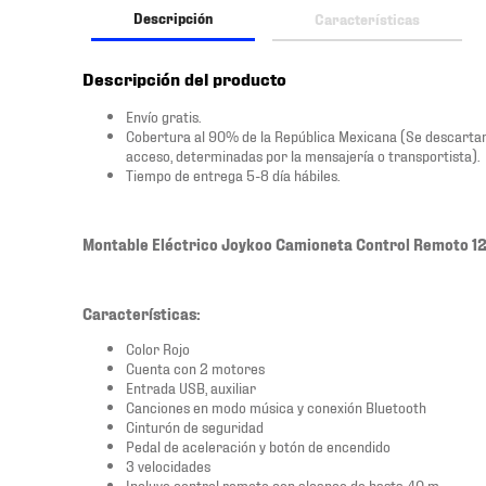
Descripción
Características
Descripción del producto
Envío gratis.
Cobertura al 90% de la República Mexicana (Se descartan las
acceso, determinadas por la mensajería o transportista).
Tiempo de entrega 5-8 día hábiles.
Montable Eléctrico Joykoo Camioneta Control Remoto 12V
Características:
Color Rojo
Cuenta con 2 motores
Entrada USB, auxiliar
Canciones en modo música y conexión Bluetooth
Cinturón de seguridad
Pedal de aceleración y botón de encendido
3 velocidades
Incluye control remoto con alcance de hasta 40 m