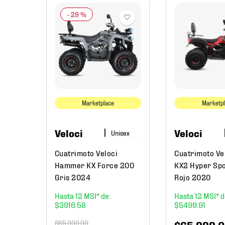
-
29 %
mo
4
Marketplace
Marketp
Veloci
Veloci
Cuatrimoto Veloci
Cuatrimoto Ve
Hammer KX Force 200
KX2 Hyper Sp
Gris 2024
Rojo 2020
12
12
$
3916
.
58
$
5499
.
91
$
65
,
999
.
00
$
65
,
999
.
0