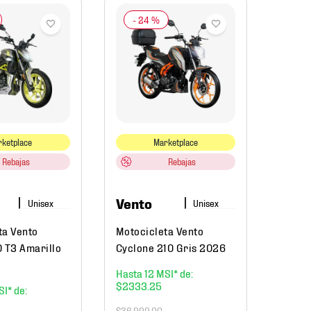
-
24 %
-
2
Vent
Motoc
170 G
ketplace
Marketplace
Rebajas
Rebajas
$
29
,
99
$
23
,
Vento
ta Vento
Motocicleta Vento
0 T3 Amarillo
Cyclone 210 Gris 2026
12
$
2333
.
25
$
36
,
999
.
00