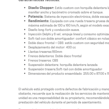
Diseño Chopper:
Estilo custom con horquilla delantera l
manillar ancho y tacómetro cromado sobre el tanque.
Potencia:
Sistema de inyección electrónica, doble escape
Rendimiento:
Equipada con una rueda trasera gruesa d
máxima estimada de 130 a 160 km/h, según el modelo exac
Diseño long-fork y conducción suave.
Inyección Delphi y 6 vel.: empuje lineal y consumo optimiza
Soft-tail con doble amortiguador: confort clásico en rutas
Doble disco frontal + CBS: estilo custom con seguridad m
Desplazamiento del motor: 400 cc
Llantas traseras:160mm
Frenos delanteros: Doble disco frontal
Frenos traseros: CBS
Suspensión delantera: horquilla delantera lanzada
Suspensión trasera:Soft-tail con doble amortiguador
Dimensiones del producto ensamblado: 255.00 x 87.00 x 1
El vehículo está protegido contra defectos de fabricación y mano
obstante, recuerde que la realización de los servicios de manteni
unidad es una responsabilidad de su propietario, recomendándol
prestación del vehículo durante el periodo de asentamiento.