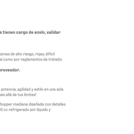
as tienen cargo de envío, validar
nas de alto riesgo, rojas, difícil
así como por reglamentos de tránsito
proveedor.
otencia, agilidad y estilo en una sola
s allá de tus límites!
chopper mediana diseñada con detalles
6 cc refrigerado por líquido y