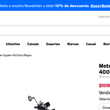
íbete a nuestro Newsletter y obtén
10% de descuento.
Suscríbete
Consulta 
Infantiles
Calzado
Deportes
Marcas
Casual
Mar
per Spyder 400 Gris/Negro
Moto
400
Referen
$
109
Vendi
Únic