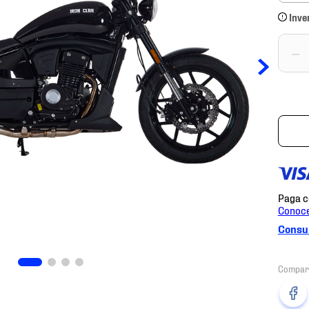
Inve
－
Consul