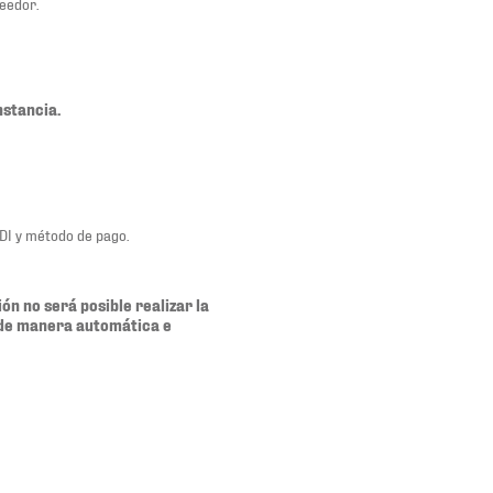
eedor.
nstancia.
FDI y método de pago.
ón no será posible realizar la
a de manera automática e