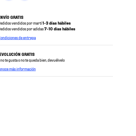
ENVÍO GRATIS
edidos vendidos por martí
1-3 días hábiles
edidos vendidos por adidas
7-10 días hábiles
ondiciones de entrega
EVOLUCIÓN GRATIS
 no te gusta o no te queda bien, devuélvelo
onoce más información