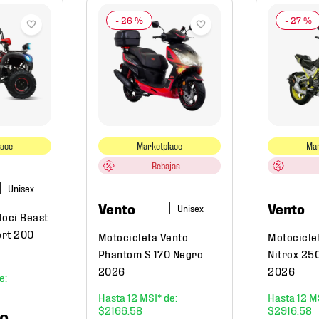
-
26 %
-
27 %
lace
Marketplace
Mar
Rebajas
Vento
Vento
loci Beast
ort 200
Motocicleta Vento
Motocicle
Phantom S 170 Negro
Nitrox 25
2026
2026
12
12
$
2166
.
58
$
2916
.
58
0