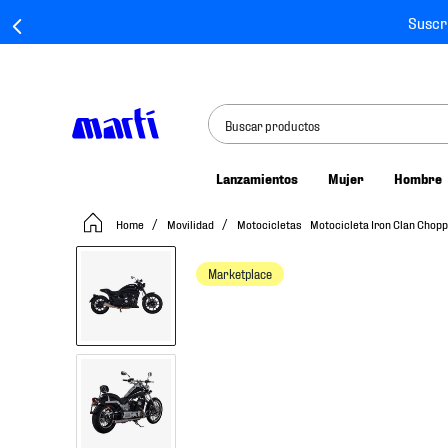
Suscr
Buscar productos
Lanzamientos
Mujer
Hombre
TÉRMINOS MÁS BUSCADOS
Movilidad
Motocicletas
Motocicleta Iron Clan Chop
1
.
tenis mujer
2
.
tenis hombre
Marketplace
3
.
tenis
4
.
tenis futbol
5
.
jersey
6
.
mochila
7
.
chivas