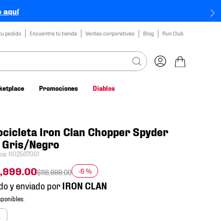
 aquí
tu pedido
Encuentra tu tienda
Ventas corporativas
Blog
Run Club
ketplace
Promociones
Diablos
cicleta Iron Clan Chopper Spyder
 Gris/Negro
cia
:
1102567001
,
999
.
00
-
6 %
$
116
,
999
.
00
do y enviado por
a