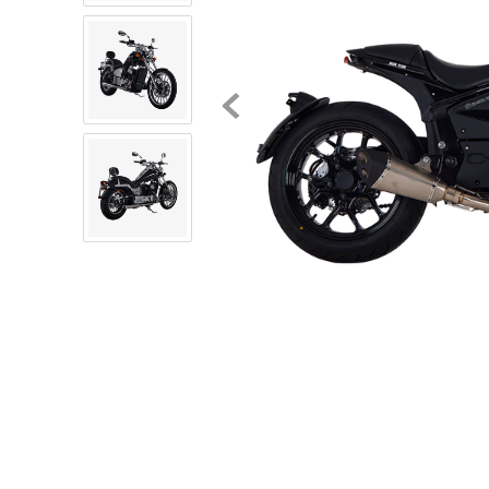
8
.
mochilas
9
.
tenis niño
10
.
tenis nike