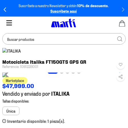
Suscríbete a nuestro Newsletter y obtén
10% de descuento.
Suscríbete aquí
Buscar productos
TÉRMINOS MÁS
Motocicleta Italika FT150GTS GPS GR
BUSCADOS
Referencia
:
1081226001
1
.
tenis mujer
Marketplace
2
.
tenis hombre
$
47
,
999
.
00
3
.
tenis
Vendido y enviado por
4
.
tenis futbol
5
.
jersey
Única
6
.
mochila
Inventario disponible: 1 pieza(s).