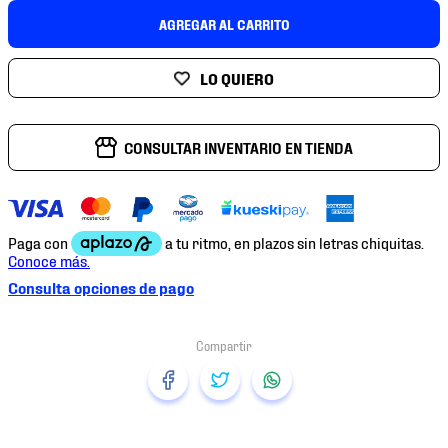
7
.
chivas
AGREGAR AL CARRITO
8
.
mochilas
9
.
tenis niño
10
.
tenis nike
CONSULTAR INVENTARIO EN TIENDA
Consulta opciones de pago