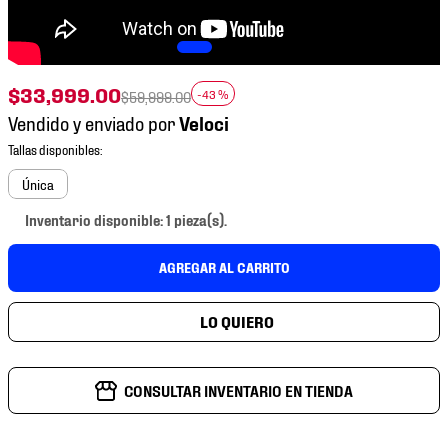
7
.
mochilas
8
.
chivas
9
.
tenis niño
$
33
,
999
.
00
-
43 %
$
59
,
999
.
00
10
.
tenis nike
Vendido y enviado por
Única
Inventario disponible: 1 pieza(s).
AGREGAR AL CARRITO
CONSULTAR INVENTARIO EN TIENDA