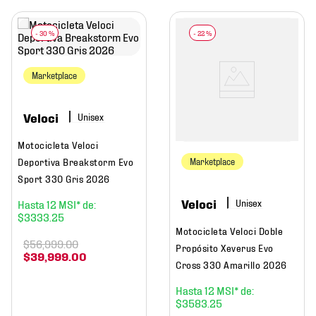
-
30 %
-
22 %
Marketplace
Veloci
Motocicleta Veloci
Deportiva Breakstorm Evo
Marketplace
Sport 330 Gris 2026
Veloci
12
$
3333
.
25
Motocicleta Veloci Doble
$
56
,
999
.
00
Propósito Xeverus Evo
$
39
,
999
.
00
Cross 330 Amarillo 2026
12
$
3583
.
25