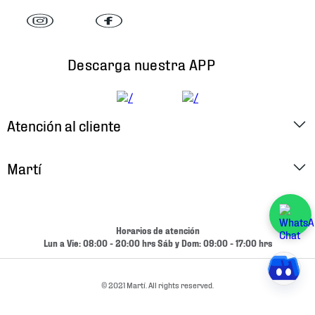
Descarga nuestra APP
Atención al cliente
Factura Electrónica
Martí
Preguntas Frecuentes
Historia
Métodos de Pago
Ubica tu Tienda
Horarios de atención
Cambios y Devoluciones
Lun a Vie: 08:00 - 20:00 hrs Sáb y Dom: 09:00 - 17:00 hrs
Aviso de Privacidad
Contacto
Términos y Condiciones
© 2021 Martí. All rights reserved.
Condiciones de Entrega
Promociones