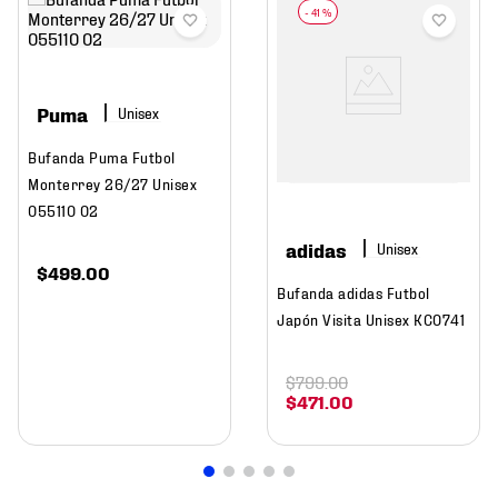
-
41 %
Puma
Bufanda Puma Futbol
Monterrey 26/27 Unisex
055110 02
adidas
$
499
.
00
Bufanda adidas Futbol
Japón Visita Unisex KC0741
$
799
.
00
$
471
.
00