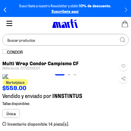
Suscríbete a nuestro Newsletter y obtén
10% de descuento.
Suscríbete aquí
Buscar productos
TÉRMINOS MÁS
Multi Wrap Condor Campismo CF
BUSCADOS
Referencia
:
1072055001
1
.
tenis mujer
Marketplace
2
.
tenis hombre
$
559
.
00
3
.
tenis
Vendido y enviado por
4
.
tenis futbol
5
.
jersey
Única
6
.
mochila
Inventario disponible: 14 pieza(s).