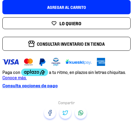
7
.
mochilas
AGREGAR AL CARRITO
8
.
chivas
9
.
tenis niño
10
.
tenis nike
CONSULTAR INVENTARIO EN TIENDA
Consulta opciones de pago