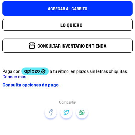
7
.
chivas
AGREGAR AL CARRITO
8
.
mochilas
9
.
tenis niño
10
.
tenis nike
CONSULTAR INVENTARIO EN TIENDA
Consulta opciones de pago