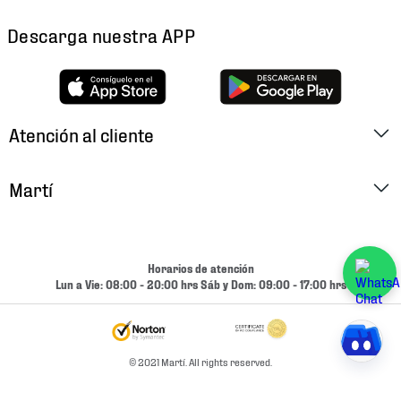
Descarga nuestra APP
Atención al cliente
Factura Electrónica
Martí
Preguntas Frecuentes
Historia
Métodos de Pago
Ubica tu Tienda
Horarios de atención
Cambios y Devoluciones
Lun a Vie: 08:00 - 20:00 hrs Sáb y Dom: 09:00 - 17:00 hrs
Aviso de Privacidad
Contacto
Términos y Condiciones
Condiciones de Entrega
© 2021 Martí. All rights reserved.
Promociones
Condiciones de Entrega y Devolución Marketplace