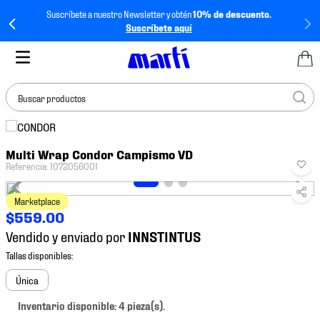
Suscríbete a nuestro Newsletter y obtén
10% de descuento.
Suscríbete aquí
Buscar productos
TÉRMINOS MÁS
Multi Wrap Condor Campismo VD
BUSCADOS
Referencia
:
1072056001
1
.
tenis mujer
Marketplace
2
.
tenis hombre
$
559
.
00
3
.
tenis
Vendido y enviado por
4
.
jersey
5
.
tenis futbol
Única
6
.
mochila
Inventario disponible: 4 pieza(s).