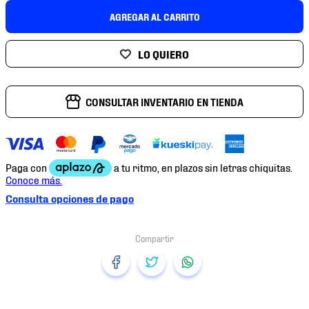
7
.
mochilas
AGREGAR AL CARRITO
8
.
chivas
9
.
tenis niño
10
.
tenis nike
CONSULTAR INVENTARIO EN TIENDA
Consulta opciones de pago