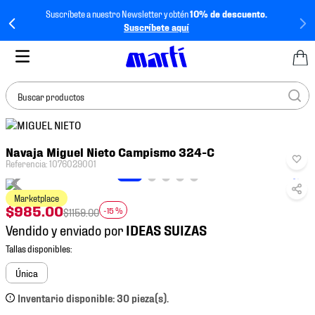
Suscríbete a nuestro Newsletter y obtén
10% de descuento.
Suscríbete aquí
Buscar productos
TÉRMINOS MÁS
Navaja Miguel Nieto Campismo 324-C
BUSCADOS
Referencia
:
1076029001
1
.
tenis mujer
Marketplace
2
.
tenis hombre
$
985
.
00
-
15 %
$
1159
.
00
3
.
tenis
Vendido y enviado por
4
.
tenis futbol
5
.
mochila
Única
6
.
jersey
Inventario disponible: 30 pieza(s).