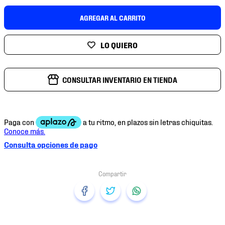
7
.
mochilas
AGREGAR AL CARRITO
8
.
chivas
9
.
tenis niño
10
.
tenis nike
CONSULTAR INVENTARIO EN TIENDA
Consulta opciones de pago