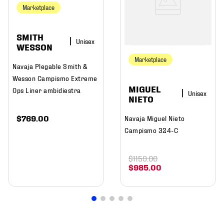
Marketplace
SMITH
WESSON
Marketplace
Navaja Plegable Smith &
Wesson Campismo Extreme
MIGUEL
Ops Liner ambidiestra
NIETO
$
769
.
00
Navaja Miguel Nieto
Campismo 324-C
$
1159
.
00
$
985
.
00