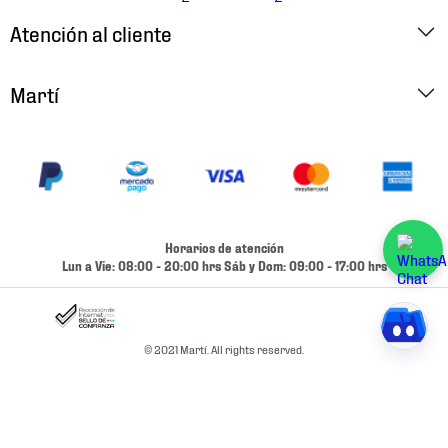
Atención al cliente
Factura Electrónica
Martí
Preguntas Frecuentes
Historia
Métodos de Pago
Ubica tu Tienda
Cambios y Devoluciones
Aviso de Privacidad
Contacto
Horarios de atención
Términos y Condiciones
Lun a Vie: 08:00 - 20:00 hrs Sáb y Dom: 09:00 - 17:00 hrs
Condiciones de Entrega
Promociones
Condiciones de Entrega y Devolución Marketplace
Experiencias
© 2021 Martí. All rights reserved.
Mapa del sitio
Bolsa De Trabajo