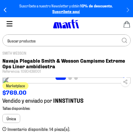
Suscríbete a nuestro Newsletter y obtén
10% de descuento.
Suscríbete aquí
Buscar productos
SMITH WESSON
TÉRMINOS MÁS
Navaja Plegable Smith & Wesson Campismo Extreme
BUSCADOS
Ops Liner ambidiestra
Referencia
:
1080438001
1
.
tenis mujer
2
.
tenis hombre
Marketplace
$
769
.
00
3
.
tenis
Vendido y enviado por
4
.
tenis futbol
5
.
mochila
Única
6
.
jersey
Inventario disponible: 14 pieza(s).