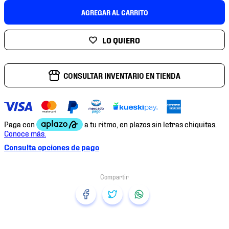
7
.
mochilas
AGREGAR AL CARRITO
8
.
chivas
9
.
tenis niño
10
.
tenis nike
CONSULTAR INVENTARIO EN TIENDA
Consulta opciones de pago