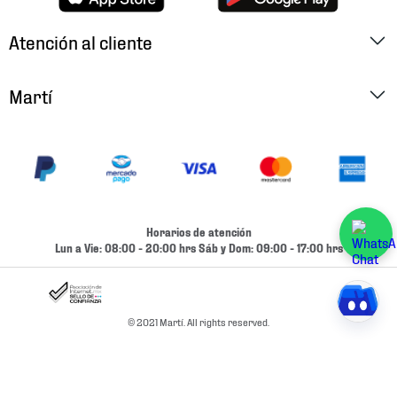
Atención al cliente
Factura Electrónica
Martí
Preguntas Frecuentes
Historia
Métodos de Pago
Ubica tu Tienda
Cambios y Devoluciones
Aviso de Privacidad
Contacto
Horarios de atención
Términos y Condiciones
Lun a Vie: 08:00 - 20:00 hrs Sáb y Dom: 09:00 - 17:00 hrs
Condiciones de Entrega
Promociones
Condiciones de Entrega y Devolución Marketplace
Experiencias
© 2021 Martí. All rights reserved.
Mapa del sitio
Bolsa De Trabajo