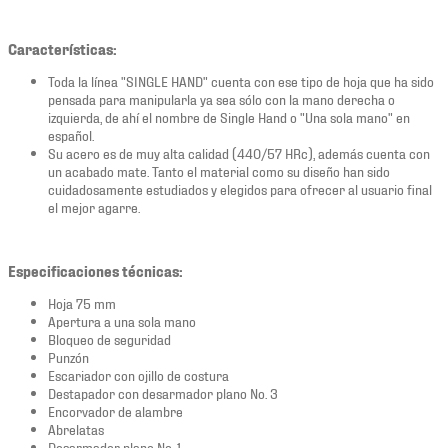
Características:
Toda la línea "SINGLE HAND" cuenta con ese tipo de hoja que ha sido
pensada para manipularla ya sea sólo con la mano derecha o
izquierda, de ahí el nombre de Single Hand o "Una sola mano" en
español.
Su acero es de muy alta calidad (440/57 HRc), además cuenta con
un acabado mate. Tanto el material como su diseño han sido
cuidadosamente estudiados y elegidos para ofrecer al usuario final
el mejor agarre.
Especificaciones técnicas:
Hoja 75 mm
Apertura a una sola mano
Bloqueo de seguridad
Punzón
Escariador con ojillo de costura
Destapador con desarmador plano No. 3
Encorvador de alambre
Abrelatas
Desarmador plano No. 1