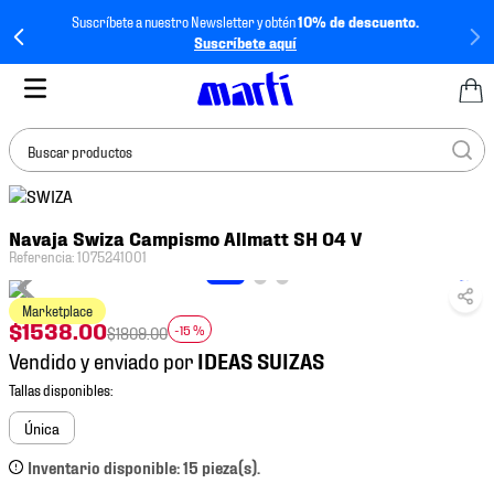
Suscríbete a nuestro Newsletter y obtén
10% de descuento.
Suscríbete aquí
Buscar productos
TÉRMINOS MÁS
Navaja Swiza Campismo Allmatt SH 04 V
BUSCADOS
Referencia
:
1075241001
1
.
tenis mujer
Marketplace
2
.
tenis hombre
$
1538
.
00
-
15 %
$
1809
.
00
3
.
tenis
Vendido y enviado por
4
.
tenis futbol
5
.
mochila
Única
6
.
jersey
Inventario disponible: 15 pieza(s).