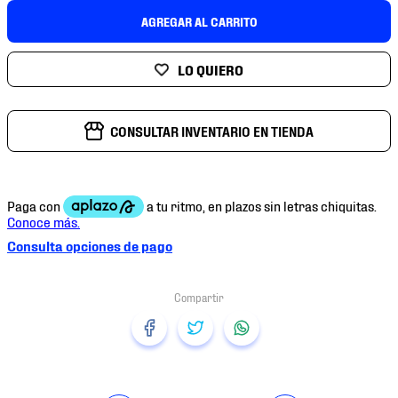
7
.
mochilas
AGREGAR AL CARRITO
8
.
chivas
9
.
tenis niño
10
.
tenis nike
CONSULTAR INVENTARIO EN TIENDA
Consulta opciones de pago