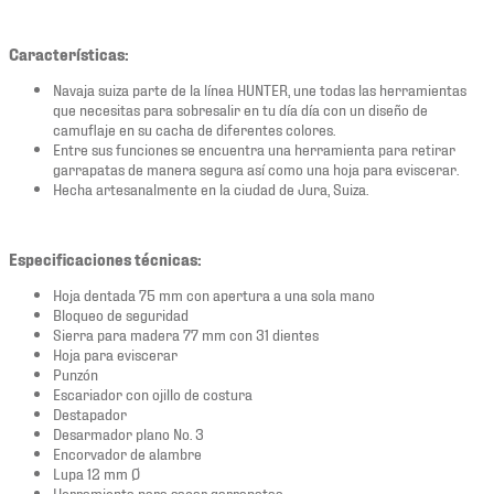
Características:
Navaja suiza parte de la línea HUNTER, une todas las herramientas
que necesitas para sobresalir en tu día día con un diseño de
camuflaje en su cacha de diferentes colores.
Entre sus funciones se encuentra una herramienta para retirar
garrapatas de manera segura así como una hoja para eviscerar.
Hecha artesanalmente en la ciudad de Jura, Suiza.
Especificaciones técnicas:
Hoja dentada 75 mm con apertura a una sola mano
Bloqueo de seguridad
Sierra para madera 77 mm con 31 dientes
Hoja para eviscerar
Punzón
Escariador con ojillo de costura
Destapador
Desarmador plano No. 3
Encorvador de alambre
Lupa 12 mm Ø
Herramienta para sacar garrapatas