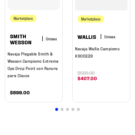
Marketplace
Marketplace
SMITH
WALLIS
WESSON
Navaja Wallis Campismo
Navaja Plegable Smith &
K900229
Wesson Campismo Extreme
Ops Drop Point con Ranura
$
509
.
00
para Clavos
$
407
.
00
$
899
.
00