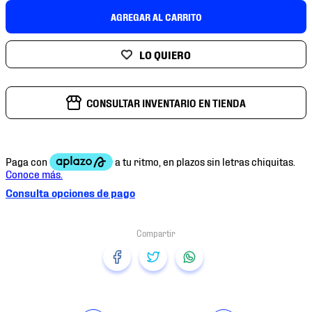
7
.
mochilas
AGREGAR AL CARRITO
8
.
chivas
9
.
tenis niño
10
.
tenis nike
CONSULTAR INVENTARIO EN TIENDA
Consulta opciones de pago