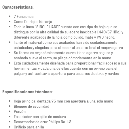
Características:
7 Funciones
Camo De Hojas Naranja
Toda la línea "SINGLE HAND" cuenta con ese tipo de hoja que se
distingue por la alta calidad de su acero inoxidable (440/57 HRc) y
diferente acabados de la hoja como pulido, mate y PVD negro.
Tanto el material como sus acabados han sido cuidadosamente
estudiados y elegidos para ofrecer al usuario final el mejor agarre.
Su forma es ergonómicamente curva, tiene agarre seguro y
acabado suave al tacto, se pliega cómodamente en la mano.
Está cuidadosamente diseñada para proporcionar fácil acceso a sus
herramientas, y cada una de ellas cuenta con un ori-cio para el
pulgar y así facilitar la apertura para usuarios diestros y zurdos.
Especificaciones técnicas:
Hoja principal dentada 75 mm con apertura a una sola mano
Bloqueo de seguridad
Punzón
Escariador con ojillo de costura
Desarmador de cruz Phillips No. 1-3
Orificio para anilla