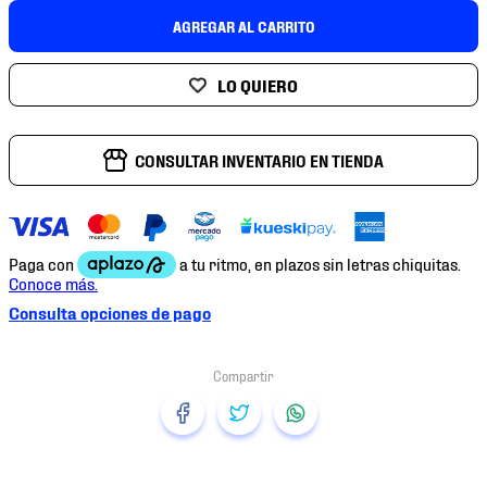
7
.
mochilas
AGREGAR AL CARRITO
8
.
chivas
9
.
tenis niño
10
.
tenis nike
CONSULTAR INVENTARIO EN TIENDA
Consulta opciones de pago