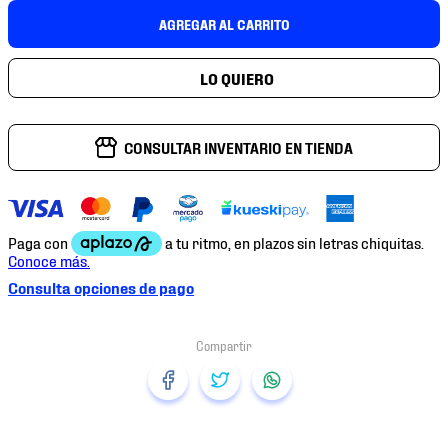
7
.
mochilas
AGREGAR AL CARRITO
8
.
chivas
9
.
tenis niño
10
.
tenis nike
CONSULTAR INVENTARIO EN TIENDA
Consulta opciones de pago