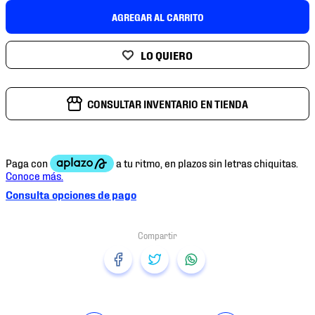
7
.
mochilas
AGREGAR AL CARRITO
8
.
chivas
9
.
tenis niño
10
.
tenis nike
CONSULTAR INVENTARIO EN TIENDA
Consulta opciones de pago