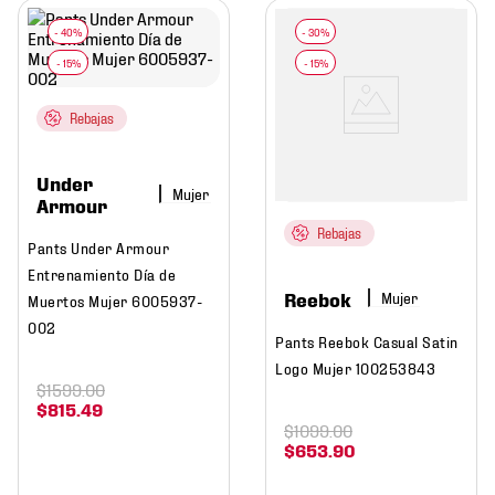
Rebajas
Under
Mujer
Armour
Rebajas
Pants Under Armour
Entrenamiento Día de
Reebok
Mujer
Muertos Mujer 6005937-
002
Pants Reebok Casual Satin
Logo Mujer 100253843
$
1599
.
00
$
815
.
49
$
1099
.
00
$
653
.
90