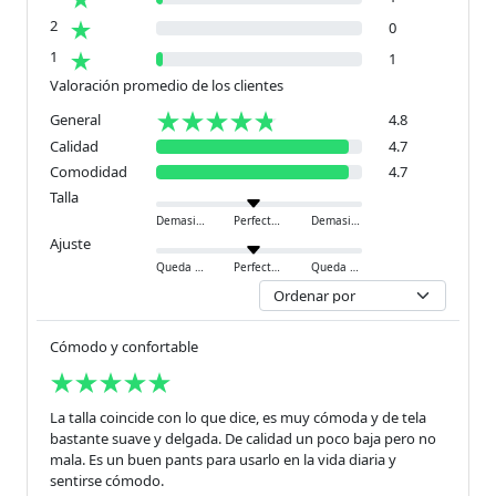
2
0
1
1
Valoración promedio de los clientes
General
4.8
Calidad
4.7
Comodidad
4.7
Talla
Demasiado pequeño
Perfecto
Demasiado grande
Ajuste
Queda ajustado
Perfecto
Queda holgado
Cómodo y confortable
La talla coincide con lo que dice, es muy cómoda y de tela
bastante suave y delgada. De calidad un poco baja pero no
mala. Es un buen pants para usarlo en la vida diaria y
sentirse cómodo.