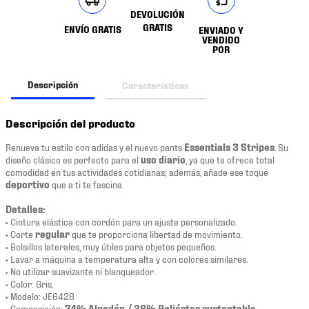
DEVOLUCIÓN
GRATIS
ENVÍO GRATIS
ENVIADO Y
VENDIDO
POR
Descripción
Características
Descripción del producto
Renueva tu estilo con adidas y el nuevo pants
Essentials 3 Stripes
. Su
diseño clásico es perfecto para el
uso diario
, ya que te ofrece total
comodidad en tus actividades cotidianas; además, añade ese toque
deportivo
que a ti te fascina.
Detalles:
• Cintura elástica con cordón para un ajuste personalizado.
• Corte
regular
que te proporciona libertad de movimiento.
• Bolsillos laterales, muy útiles para objetos pequeños.
• Lavar a máquina a temperatura alta y con colores similares.
• No utilizar suavizante ni blanqueador.
• Color: Gris.
• Modelo: JE6428
• Composición:
74% Algodón / 26% Poliéster sustentable
.