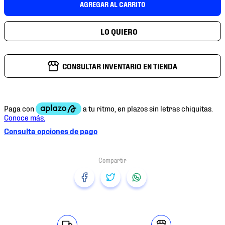
AGREGAR AL CARRITO
7
.
mochilas
8
.
chivas
9
.
tenis niño
10
.
tenis nike
CONSULTAR INVENTARIO EN TIENDA
Consulta opciones de pago