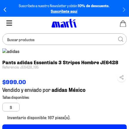
Suscríbete a nuestro Newsletter y obtén
10% de descuento.
Suscríbete aquí
Buscar productos
TÉRMINOS MÁS
Pants adidas Essentials 3 Stripes Hombre JE6428
BUSCADOS
Referencia
:
JE6428_195
1
.
tenis mujer
$
999
.
00
2
.
tenis hombre
Vendido y enviado por
3
.
tenis
4
.
tenis futbol
S
5
.
mochila
Inventario disponible: 167 pieza(s).
6
.
jersey