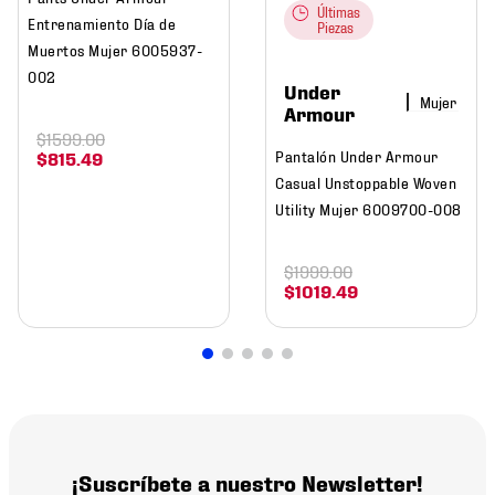
Últimas
Entrenamiento Día de
Piezas
Muertos Mujer 6005937-
002
Under
Mujer
Armour
$
1599
.
00
Pantalón Under Armour
$
815
.
49
Casual Unstoppable Woven
Utility Mujer 6009700-008
$
1999
.
00
$
1019
.
49
¡Suscríbete a nuestro Newsletter!