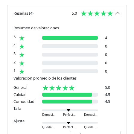
Reseñas
(
4
)
5.0
Resumen de valoraciones
5
4
4
0
3
0
2
0
1
0
Valoración promedio de los clientes
General
5.0
Calidad
4.5
Comodidad
4.5
Talla
Demasiado pequeño
Perfecto
Demasiado grande
Ajuste
Queda ajustado
Perfecto
Queda holgado