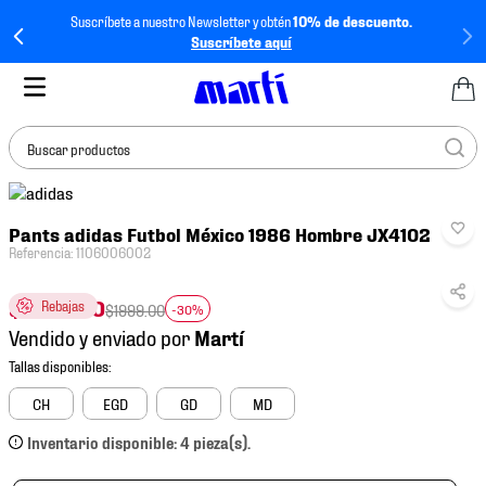
Suscríbete a nuestro Newsletter y obtén
10% de descuento.
Suscríbete aquí
Buscar productos
TÉRMINOS MÁS
Pants adidas Futbol México 1986 Hombre JX4102
BUSCADOS
Referencia
:
1106006002
1
.
tenis mujer
$
1399
.
30
Rebajas
2
.
tenis hombre
$
1999
.
00
-30%
Vendido y enviado por
3
.
tenis
4
.
tenis futbol
CH
EGD
GD
MD
5
.
jersey
Inventario disponible: 4 pieza(s).
6
.
mochila