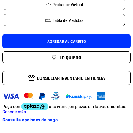
7
.
mochilas
Probador Virtual
8
.
chivas
Tabla de Medidas
9
.
tenis niño
10
.
tenis nike
AGREGAR AL CARRITO
CONSULTAR INVENTARIO EN TIENDA
Consulta opciones de pago