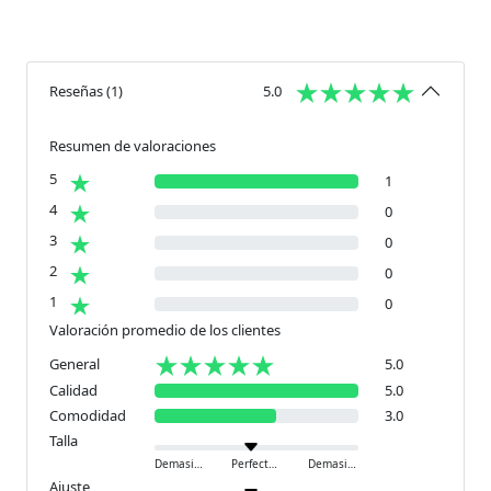
Reseñas
(
1
)
5.0
Resumen de valoraciones
5
1
4
0
3
0
2
0
1
0
Valoración promedio de los clientes
General
5.0
Calidad
5.0
Comodidad
3.0
Talla
Demasiado pequeño
Perfecto
Demasiado grande
Ajuste