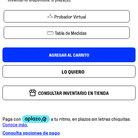
7
.
mochilas
8
.
tenis niño
Probador Virtual
9
.
chivas
Tabla de Medidas
10
.
tenis nike
AGREGAR AL CARRITO
CONSULTAR INVENTARIO EN TIENDA
Consulta opciones de pago