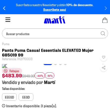
Suscríbete a nuestro Newsletter y obtén
10% de descuento.
Suscríbete aquí
Buscar productos
Puma
TÉRMINOS MÁS
Pants Puma Casual Essentials ELEVATED Mujer
BUSCADOS
685019 99
Referencia
:
1112770003
1
.
tenis mujer
2
.
tenis hombre
Rebajas
$
483
.
99
$
949
.
00
-40%
-15%
3
.
tenis
Vendido y enviado por
4
.
tenis futbol
5
.
jersey
EEEGD
EEGD
6
.
mochila
Inventario disponible: 3 pieza(s).