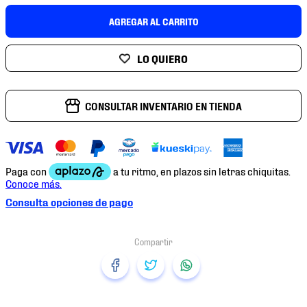
7
.
mochilas
AGREGAR AL CARRITO
8
.
chivas
9
.
tenis niño
10
.
tenis nike
CONSULTAR INVENTARIO EN TIENDA
Consulta opciones de pago