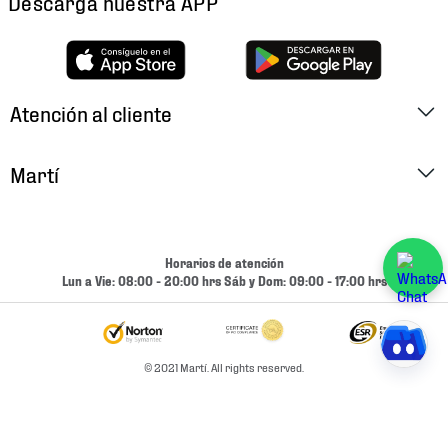
Descarga nuestra APP
Atención al cliente
Factura Electrónica
Martí
Preguntas Frecuentes
Historia
Métodos de Pago
Ubica tu Tienda
Horarios de atención
Cambios y Devoluciones
Lun a Vie: 08:00 - 20:00 hrs Sáb y Dom: 09:00 - 17:00 hrs
Aviso de Privacidad
Contacto
Términos y Condiciones
Condiciones de Entrega
© 2021 Martí. All rights reserved.
Promociones
Condiciones de Entrega y Devolución Marketplace
Experiencias
Mapa del sitio