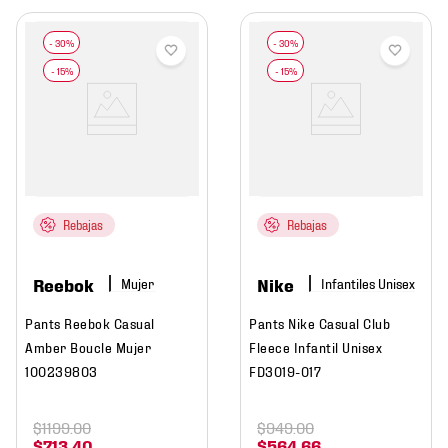
Rebajas
Rebajas
Reebok
Nike
Mujer
Pants Reebok Casual
Pants Nike Casual Club
Amber Boucle Mujer
Fleece Infantil Unisex
100239803
FD3019-017
$
1199
.
00
$
949
.
00
$
713
.
40
$
564
.
66