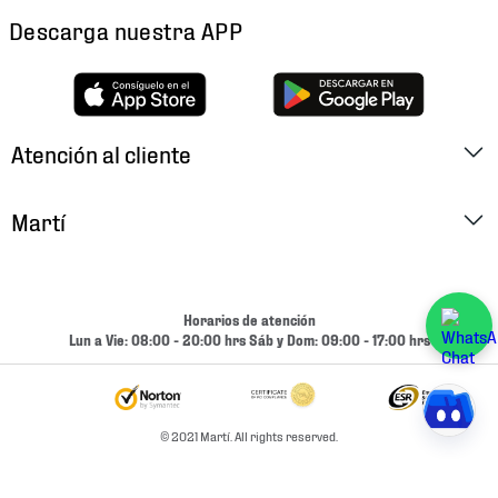
Descarga nuestra APP
Atención al cliente
Factura Electrónica
Martí
Preguntas Frecuentes
Historia
Métodos de Pago
Ubica tu Tienda
Horarios de atención
Cambios y Devoluciones
Lun a Vie: 08:00 - 20:00 hrs Sáb y Dom: 09:00 - 17:00 hrs
Aviso de Privacidad
Contacto
Términos y Condiciones
Condiciones de Entrega
© 2021 Martí. All rights reserved.
Promociones
Condiciones de Entrega y Devolución Marketplace
Experiencias