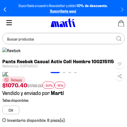
Suscríbete a nuestro Newsletter y obtén
10% de descuento.
Suscríbete aquí
Buscar productos
TÉRMINOS MÁS
Pants Reebok Casual Activ Coll Hombre 100215115
BUSCADOS
Referencia
:
1097143001
1
.
tenis mujer
Rebajas
2
.
tenis hombre
$
1070
.
40
$
1799
.
00
-30%
-15%
3
.
tenis
Vendido y enviado por
4
.
tenis futbol
5
.
jersey
CH
6
.
mochila
Inventario disponible: 8 pieza(s).