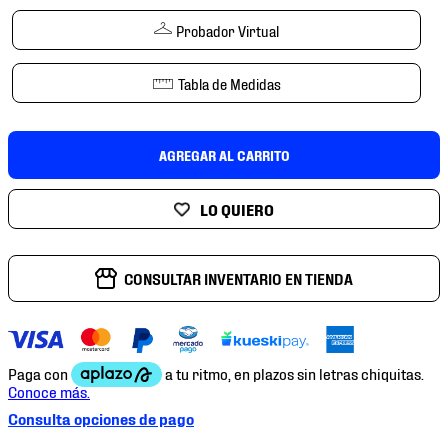
7
.
chivas
Probador Virtual
8
.
mochilas
9
.
tenis niño
Tabla de Medidas
10
.
tenis nike
AGREGAR AL CARRITO
CONSULTAR INVENTARIO EN TIENDA
Consulta opciones de pago