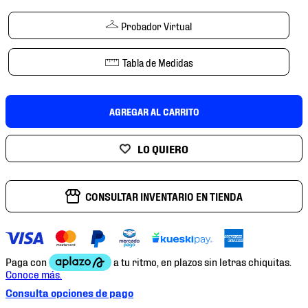
7
.
mochilas
Probador Virtual
8
.
chivas
9
.
tenis niño
Tabla de Medidas
10
.
tenis nike
AGREGAR AL CARRITO
CONSULTAR INVENTARIO EN TIENDA
Consulta opciones de pago