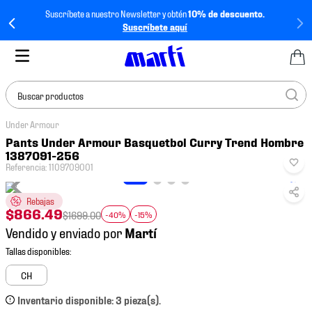
Suscríbete a nuestro Newsletter y obtén
10% de descuento.
Suscríbete aquí
Buscar productos
Under Armour
TÉRMINOS MÁS
Pants Under Armour Basquetbol Curry Trend Hombre
BUSCADOS
1387091-256
Referencia
:
1109709001
1
.
tenis mujer
2
.
tenis hombre
Rebajas
$
866
.
49
$
1699
.
00
-40%
-15%
3
.
tenis
Vendido y enviado por
4
.
tenis futbol
5
.
jersey
CH
6
.
mochila
Inventario disponible: 3 pieza(s).