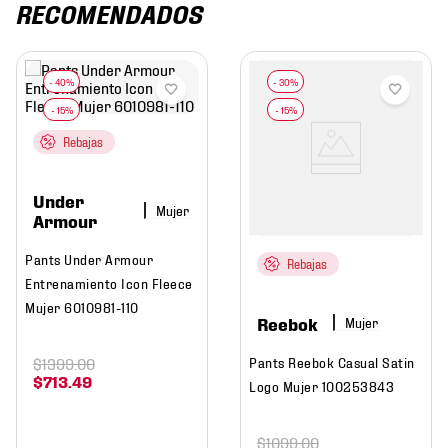
RECOMENDADOS
Rebajas
Under
Mujer
Armour
Pants Under Armour
Rebajas
Entrenamiento Icon Fleece
Mujer 6010981-110
Reebok
Mujer
$
1399
.
00
Pants Reebok Casual Satin
$
713
.
49
Logo Mujer 100253843
$
1099
.
00