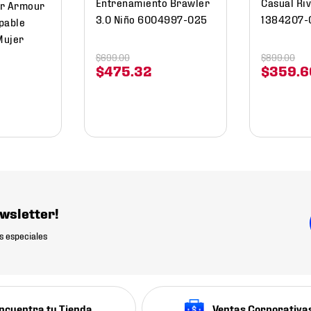
Entrenamiento Brawler
Casual Riv
er Armour
3.0 Niño 6004997-025
1384207-
pable
Mujer
$
699
.
00
$
899
.
00
$
475
.
32
$
359
.
6
wsletter!
s especiales
ncuentra tu Tienda
Ventas Corporativa