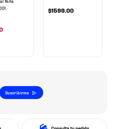
al Niña
001
$
1599
.
00
0
Suscribirme
s
Consulta tu pedido