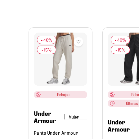
mbre
al
Y
Rebajas
Reba
Últimas 
Under
Mujer
Armour
Under
Armour
Pants Under Armour