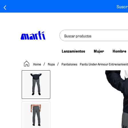
Suscr
Buscar productos
Lanzamientos
Mujer
Hombre
TÉRMINOS MÁS BUSCADOS
Ropa
Pantalones
Pants Under Armour Entrenamient
1
.
tenis mujer
2
.
tenis hombre
3
.
tenis
4
.
tenis futbol
5
.
jersey
6
.
mochila
7
.
mochilas