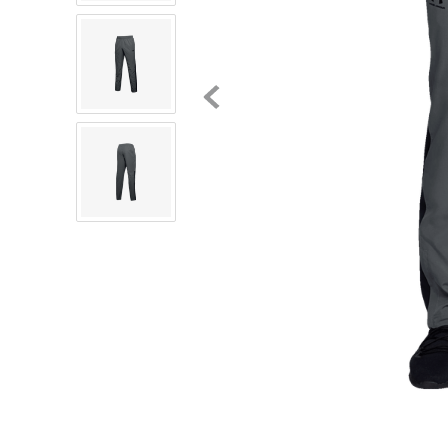
8
.
chivas
9
.
tenis niño
10
.
tenis nike