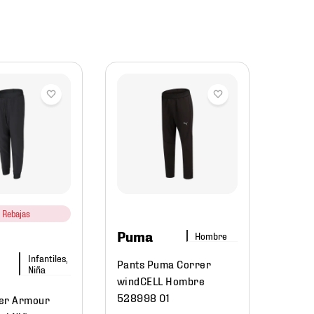
Und
Arm
Pants
Entre
3.0 N
Rebajas
Puma
Hombre
$
699
.
0
Infantiles,
$
47
Pants Puma Correr
Niña
windCELL Hombre
528998 01
er Armour