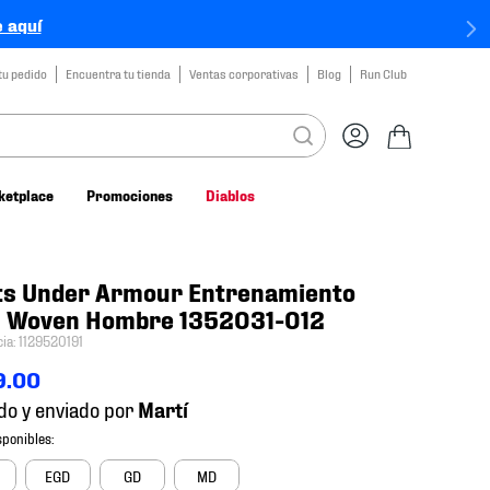
 aquí
tu pedido
Encuentra tu tienda
Ventas corporativas
Blog
Run Club
ketplace
Promociones
Diablos
ts Under Armour Entrenamiento
al Woven Hombre 1352031-012
cia
:
1129520191
9
.
00
do y enviado por
EGD
GD
MD