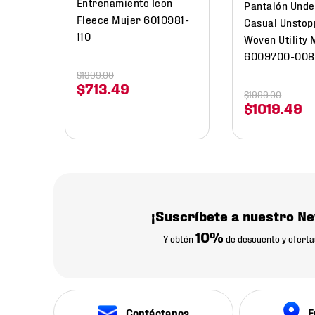
Entrenamiento Icon
Pantalón Und
Fleece Mujer 6010981-
Casual Unstop
110
Woven Utility 
6009700-008
$
1399
.
00
$
713
.
49
$
1999
.
00
$
1019
.
49
¡Suscríbete a nuestro Ne
10%
Y obtén
de descuento y oferta
Contáctanos
E