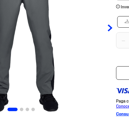
Inve
－
Consul