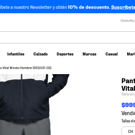
íbete a nuestro Newsletter y obtén
10% de descuento.
Suscríbete
Consulta 
Infantiles
Calzado
Deportes
Marcas
Casual
Mar
o Vital Woven Hombre 1352031-012
Pan
Vit
Referen
$
99
Vendi
CH