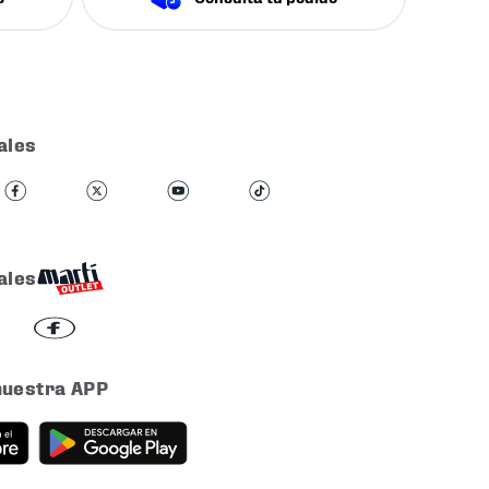
ales
ales
nuestra APP