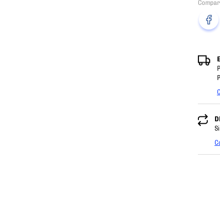
P
P
C
D
Si
C