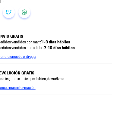
ENVÍO GRATIS
edidos vendidos por martí
1-3 días hábiles
edidos vendidos por adidas
7-10 días hábiles
ondiciones de entrega
EVOLUCIÓN GRATIS
 no te gusta o no te queda bien, devuélvelo
onoce más información