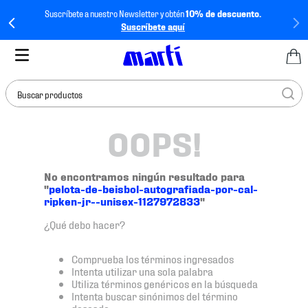
Suscríbete a nuestro Newsletter y obtén
10% de descuento.
Suscríbete aquí
Buscar productos
OOPS!
TÉRMINOS MÁS
BUSCADOS
1
.
tenis mujer
No encontramos ningún resultado para
"
pelota-de-beisbol-autografiada-por-cal-
2
.
tenis hombre
ripken-jr--unisex-1127972833
"
3
.
tenis
¿Qué debo hacer?
4
.
tenis futbol
Comprueba los términos ingresados
5
.
jersey
Intenta utilizar una sola palabra
Utiliza términos genéricos en la búsqueda
6
.
mochila
Intenta buscar sinónimos del término
deseado