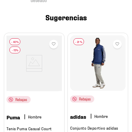
7
.
mochilas
8
.
chivas
Sugerencias
9
.
tenis niño
10
.
tenis nike
-
21 %
Rebajas
Rebajas
adidas
Hombre
Puma
Hombre
Conjunto Deportivo adidas
Tenis Puma Casual Court