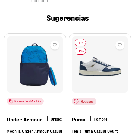
7
.
mochilas
8
.
tenis niño
Sugerencias
9
.
chivas
10
.
tenis nike
Rebajas
Under Armour
Puma
Hombre
Mochila Under Armour Casual
Tenis Puma Casual Court