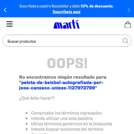
Suscríbete a nuestro Newsletter y obtén
10% de descuento.
Suscríbete aquí
Buscar productos
OOPS!
TÉRMINOS MÁS
BUSCADOS
1
.
tenis mujer
No encontramos ningún resultado para
"
pelota-de-beisbol-autografiada-por-
2
.
tenis hombre
jose-canseco-unisex-1127972799
"
3
.
tenis
¿Qué debo hacer?
4
.
tenis futbol
Comprueba los términos ingresados
5
.
mochila
Intenta utilizar una sola palabra
Utiliza términos genéricos en la búsqueda
6
.
jersey
Intenta buscar sinónimos del término
deseado