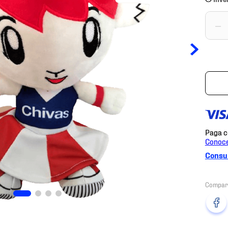
－
Consul