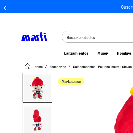
Suscr
Buscar productos
Lanzamientos
Mujer
Hombre
TÉRMINOS MÁS BUSCADOS
Accesorios
Coleccionables
Peluche Insutak Chivas 
1
.
tenis mujer
2
.
tenis hombre
Marketplace
3
.
tenis
4
.
tenis futbol
5
.
jersey
6
.
mochila
7
.
mochilas