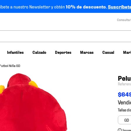
íbete a nuestro Newsletter y obtén
10% de descuento.
Suscríbete
Consulta 
Infantiles
Calzado
Deportes
Marcas
Casual
Mar
Futbol Niña GD
Pelu
Referen
$
64
Vendi
GD
Inve