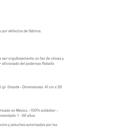
ía por defectos de fábrica.
a ser orgullosamente un fan de chivas y
er aficionado del poderoso Rebaño
5 gr. Grande • Dimensiones: 41 cm x 26
bricado en México. • 100% poliéster. •
omendado: 1 - 99 años.
nirs y peluches autorizados por los