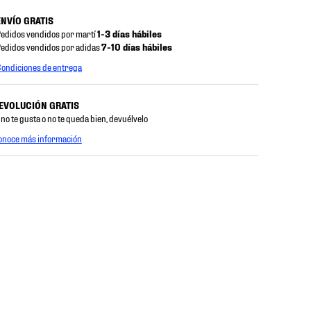
ENVÍO GRATIS
edidos vendidos por martí
1-3 días hábiles
edidos vendidos por adidas
7-10 días hábiles
ondiciones de entrega
EVOLUCIÓN GRATIS
 no te gusta o no te queda bien, devuélvelo
onoce más información