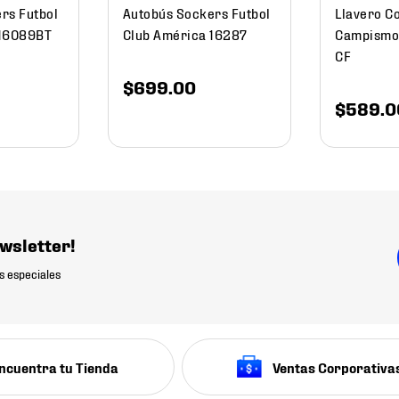
rs Futbol
Autobús Sockers Futbol
Llavero C
 16089BT
Club América 16287
Campismo
CF
$
699
.
00
$
589
.
0
wsletter!
s especiales
ncuentra tu Tienda
Ventas Corporativa