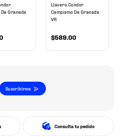
ondor
Llavero Condor
 De Granada
Campismo De Granada
VR
0
$
589
.
00
Suscribirme
s
Consulta tu pedido