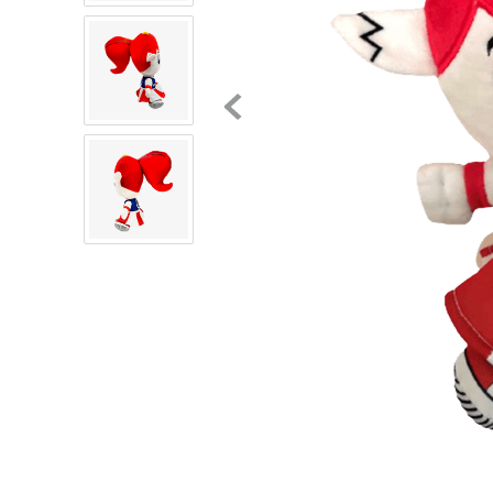
8
.
chivas
9
.
tenis niño
10
.
tenis nike