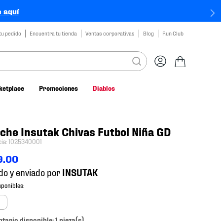
 aquí
tu pedido
Encuentra tu tienda
Ventas corporativas
Blog
Run Club
ketplace
Promociones
Diablos
che Insutak Chivas Futbol Niña GD
cia
:
1025340001
9
.
00
do y enviado por
ntario disponible: 1 pieza(s).