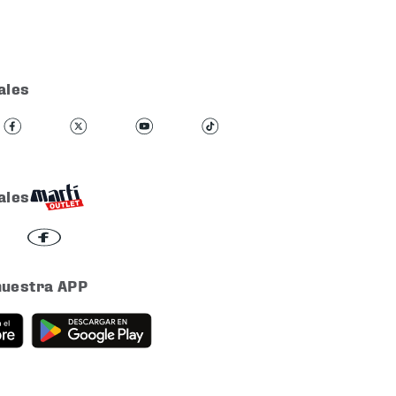
ales
ales
nuestra APP