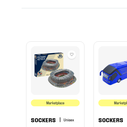
as
Marketplace
Marketp
SOCKERS
SOCKERS