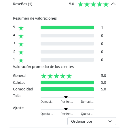
Reseñas
(
1
)
5.0
Resumen de valoraciones
5
1
4
0
3
0
2
0
1
0
Valoración promedio de los clientes
General
5.0
Calidad
5.0
Comodidad
5.0
Talla
Demasiado pequeño
Perfecto
Demasiado grande
Ajuste
Queda ajustado
Perfecto
Queda holgado