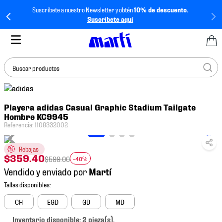
Suscríbete a nuestro Newsletter y obtén
10% de descuento.
Suscríbete aquí
Buscar productos
TÉRMINOS MÁS
Playera adidas Casual Graphic Stadium Tailgate
BUSCADOS
Hombre KC9945
1
.
tenis mujer
Referencia
:
1108332002
2
.
tenis hombre
Rebajas
$
359
.
40
3
.
tenis
$
599
.
00
-40%
Vendido y enviado por
4
.
tenis futbol
5
.
mochila
CH
EGD
GD
MD
6
.
jersey
Inventario disponible: 2 pieza(s).