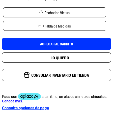
7
.
mochilas
8
.
tenis niño
Probador Virtual
9
.
chivas
Tabla de Medidas
10
.
tenis nike
AGREGAR AL CARRITO
CONSULTAR INVENTARIO EN TIENDA
Consulta opciones de pago