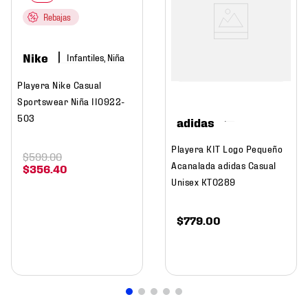
Rebajas
Nike
Infantiles, Niña
Playera Nike Casual
Sportswear Niña II0922-
503
adidas
Playera KIT Logo Pequeño
$
599
.
00
Acanalada adidas Casual
$
356
.
40
Unisex KT0289
$
779
.
00