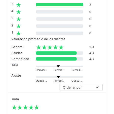
5
3
4
0
3
0
2
0
1
0
Valoración promedio de los clientes
General
5.0
Calidad
4.3
Comodidad
4.3
Talla
Demasiado pequeño
Perfecto
Demasiado grande
Ajuste
Queda ajustado
Perfecto
Queda holgado
linda