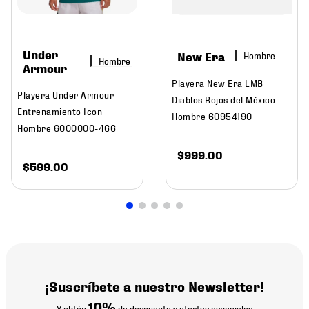
Under
New Era
Hombre
Hombre
Armour
Playera New Era LMB
Playera Under Armour
Diablos Rojos del México
Entrenamiento Icon
Hombre 60954190
Hombre 6000000-466
$
999
.
00
$
599
.
00
¡Suscríbete a nuestro Newsletter!
10%
Y obtén
de descuento y ofertas especiales