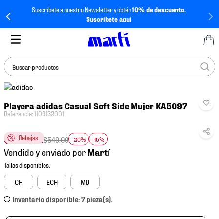
Suscríbete a nuestro Newsletter y obtén
10% de descuento.
Suscríbete aquí
Buscar productos
TÉRMINOS MÁS
Playera adidas Casual Soft Side Mujer KA5097
BUSCADOS
Referencia
:
1109132001
1
.
tenis mujer
$
373
.
32
Rebajas
2
.
tenis hombre
$
549
.
00
-20%
-15%
Vendido y enviado por
3
.
tenis
4
.
tenis futbol
CH
ECH
MD
5
.
jersey
Inventario disponible: 7 pieza(s).
6
.
mochila