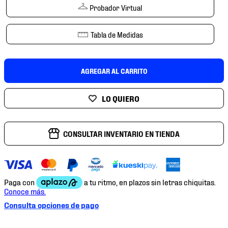
7
.
mochilas
Probador Virtual
8
.
chivas
Tabla de Medidas
9
.
tenis niño
10
.
tenis nike
AGREGAR AL CARRITO
CONSULTAR INVENTARIO EN TIENDA
Consulta opciones de pago