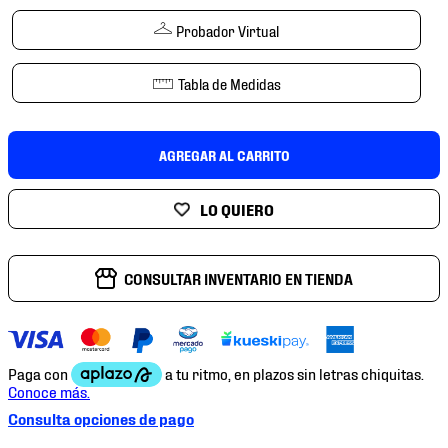
7
.
mochilas
Probador Virtual
8
.
chivas
9
.
tenis niño
Tabla de Medidas
10
.
tenis nike
AGREGAR AL CARRITO
CONSULTAR INVENTARIO EN TIENDA
Consulta opciones de pago