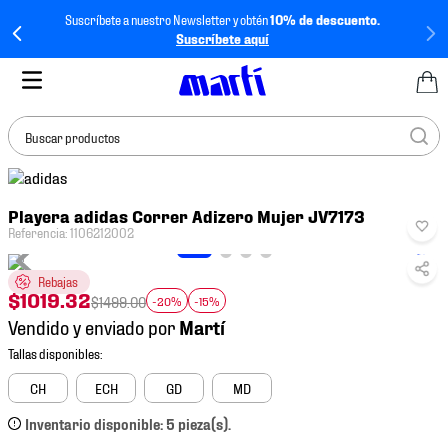
Suscríbete a nuestro Newsletter y obtén
10% de descuento.
Suscríbete aquí
Buscar productos
TÉRMINOS MÁS
Playera adidas Correr Adizero Mujer JV7173
BUSCADOS
Referencia
:
1106212002
1
.
tenis mujer
Rebajas
2
.
tenis hombre
$
1019
.
32
$
1499
.
00
-20%
-15%
3
.
tenis
Vendido y enviado por
4
.
tenis futbol
5
.
jersey
CH
ECH
GD
MD
6
.
mochila
Inventario disponible: 5 pieza(s).