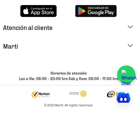
Atención al cliente
Factura Electrónica
Martí
Preguntas Frecuentes
Historia
Métodos de Pago
Ubica tu Tienda
Horarios de atención
Cambios y Devoluciones
Lun a Vie: 08:00 - 20:00 hrs Sáb y Dom: 09:00 - 17:00 hrs
Aviso de Privacidad
Contacto
Términos y Condiciones
Condiciones de Entrega
© 2021 Martí. All rights reserved.
Promociones
Condiciones de Entrega y Devolución Marketplace
Experiencias
Mapa del sitio
Bolsa De Trabajo