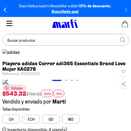
Suscríbete a nuestro Newsletter y obtén
10% de descuento.
Suscríbete aquí
Buscar productos
TÉRMINOS MÁS
Playera adidas Correr adi365 Essentials Brand Love
BUSCADOS
Mujer KA0278
1
.
tenis mujer
Referencia
:
1108301002
2
.
tenis hombre
Rebajas
$
543
.
32
3
.
tenis
$
799
.
00
-20%
-15%
Vendido y enviado por
4
.
tenis futbol
5
.
jersey
CH
ECH
GD
MD
6
.
mochila
Inventario disponible: 4 pieza(s).