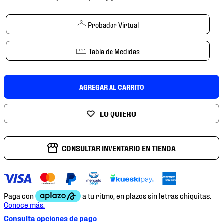
7
.
mochilas
8
.
chivas
Probador Virtual
9
.
tenis niño
Tabla de Medidas
10
.
tenis nike
AGREGAR AL CARRITO
CONSULTAR INVENTARIO EN TIENDA
Consulta opciones de pago