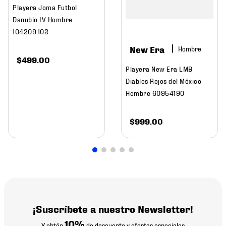
Playera Joma Futbol
Danubio IV Hombre
104209.102
New Era
Hombre
$
499
.
00
Playera New Era LMB
Diablos Rojos del México
Hombre 60954190
$
999
.
00
¡Suscríbete a nuestro Newsletter!
10%
Y obtén
de descuento y ofertas especiales