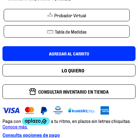
7
.
mochilas
8
.
chivas
Probador Virtual
9
.
tenis niño
Tabla de Medidas
10
.
tenis nike
AGREGAR AL CARRITO
CONSULTAR INVENTARIO EN TIENDA
Consulta opciones de pago