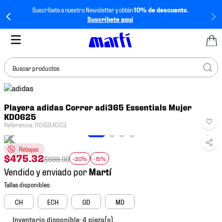
Suscríbete a nuestro Newsletter y obtén
10% de descuento.
Suscríbete aquí
Buscar productos
TÉRMINOS MÁS
Playera adidas Correr adi365 Essentials Mujer
BUSCADOS
KD0625
1
.
tenis mujer
Referencia
:
1106214002
2
.
tenis hombre
Rebajas
$
475
.
32
3
.
tenis
$
699
.
00
-20%
-15%
Vendido y enviado por
4
.
tenis futbol
5
.
mochila
CH
ECH
GD
MD
6
.
jersey
Inventario disponible: 4 pieza(s).