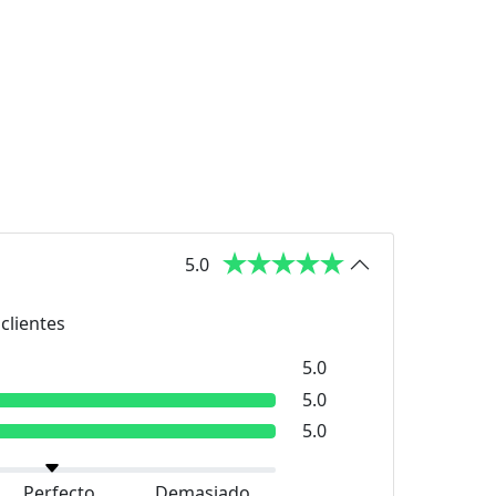
5.0
clientes
5.0
5.0
5.0
Perfecto
Demasiado grande