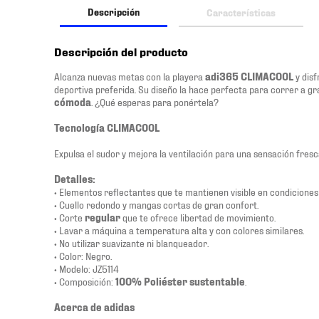
Descripción
Características
Descripción del producto
Alcanza nuevas metas con la playera
adi365 CLIMACOOL
y disf
deportiva preferida. Su diseño la hace perfecta para correr a g
cómoda
. ¿Qué esperas para ponértela?
Tecnología CLIMACOOL
Expulsa el sudor y mejora la ventilación para una sensación fresca
Detalles:
• Elementos reflectantes que te mantienen visible en condiciones 
• Cuello redondo y mangas cortas de gran confort.
• Corte
regular
que te ofrece libertad de movimiento.
• Lavar a máquina a temperatura alta y con colores similares.
• No utilizar suavizante ni blanqueador.
• Color: Negro.
• Modelo: JZ5114
• Composición:
100% Poliéster sustentable
.
Acerca de adidas