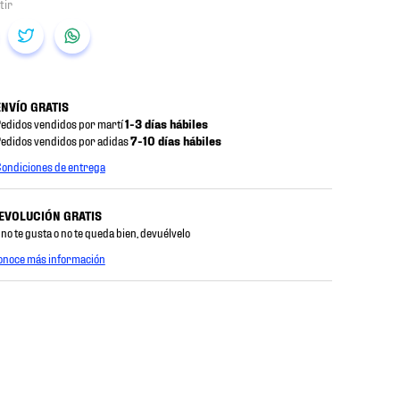
ENVÍO GRATIS
edidos vendidos por martí
1-3 días hábiles
edidos vendidos por adidas
7-10 días hábiles
ondiciones de entrega
EVOLUCIÓN GRATIS
 no te gusta o no te queda bien, devuélvelo
onoce más información