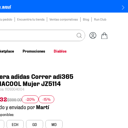
 aquí
tu pedido
Encuentra tu tienda
Ventas corporativas
Blog
Run Club
ketplace
Promociones
Diablos
era adidas Correr adi365
MACOOL Mujer JZ5114
cia
:
1109304004
32
-20%
-15%
$
899
.
00
do y enviado por
ECH
GD
MD