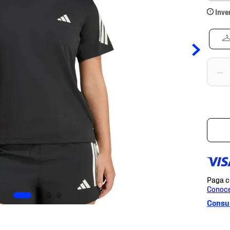
Inve
－
Consul