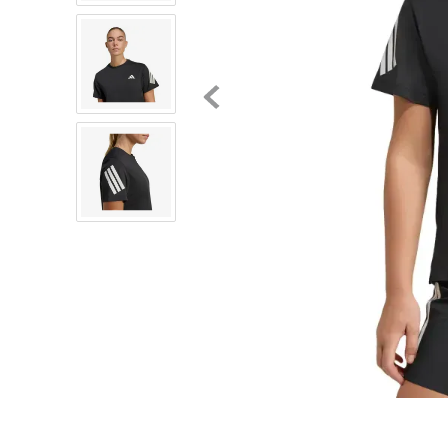
8
.
chivas
9
.
tenis niño
10
.
tenis nike