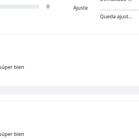
0
Ajuste
Queda ajustado
 súper bien
 súper bien