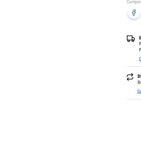
P
P
C
D
Si
C