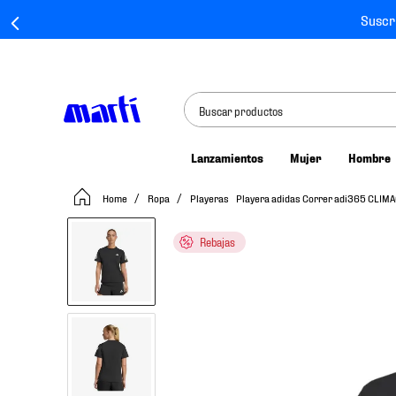
Suscr
Buscar productos
Lanzamientos
Mujer
Hombre
TÉRMINOS MÁS BUSCADOS
Ropa
Playeras
Playera adidas Correr adi365 CLIM
1
.
tenis mujer
2
.
tenis hombre
Rebajas
3
.
tenis
4
.
tenis futbol
5
.
jersey
6
.
mochila
7
.
mochilas