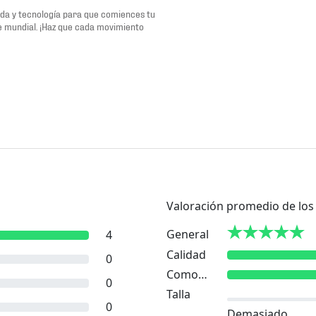
oda y tecnología para que comiences tu
te mundial. ¡Haz que cada movimiento
Valoración promedio de los 
General
4
Calidad
0
Comodidad
0
Talla
0
Demasiado pequeño