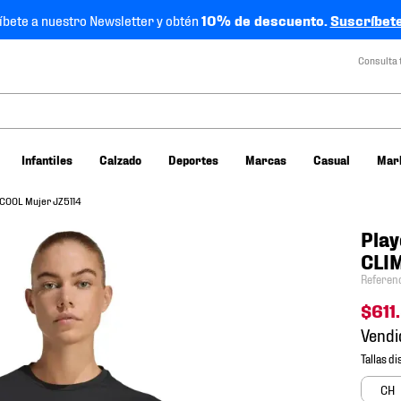
íbete a nuestro Newsletter y obtén
10% de descuento.
Suscríbete
Consulta 
Infantiles
Calzado
Deportes
Marcas
Casual
Mar
ACOOL Mujer JZ5114
Play
CLI
Referen
$
611
.
Vendi
CH