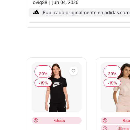
ovig88
|
Jun 04, 2026
Publicado originalmente en adidas.com
jer
al
98-699
Rebajas
Reba
Últimas 