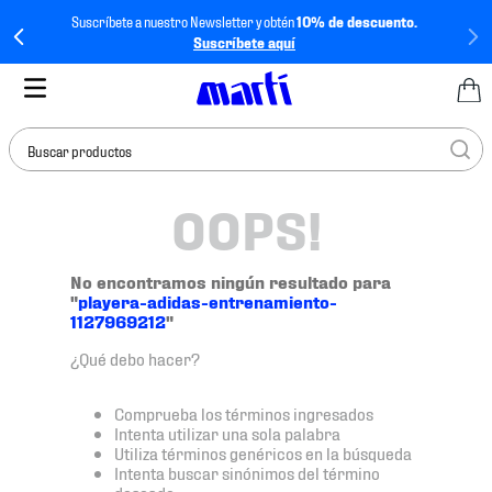
Suscríbete a nuestro Newsletter y obtén
10% de descuento.
Suscríbete aquí
Buscar productos
OOPS!
TÉRMINOS MÁS
BUSCADOS
1
.
tenis mujer
No encontramos ningún resultado para
"
playera-adidas-entrenamiento-
2
.
tenis hombre
1127969212
"
3
.
tenis
¿Qué debo hacer?
4
.
tenis futbol
Comprueba los términos ingresados
5
.
jersey
Intenta utilizar una sola palabra
Utiliza términos genéricos en la búsqueda
6
.
mochila
Intenta buscar sinónimos del término
deseado