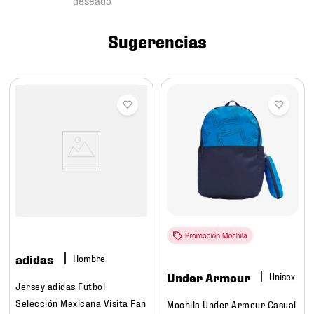
7
.
mochilas
8
.
chivas
Sugerencias
9
.
tenis niño
10
.
tenis nike
adidas
Hombre
Under Armour
Jersey adidas Futbol
Selección Mexicana Visita Fan
Mochila Under Armour Casual