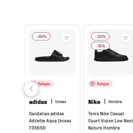
8
.
mochilas
9
.
tenis niño
10
.
tenis nike
Rebajas
Rebajas
adidas
Nike
ombre
Hombre
rtivo
Sandalias adidas
Tenis Nike Casual
 3
Adilette Aqua Unisex
Court Vision Low Next
re
F35550
Nature Hombre