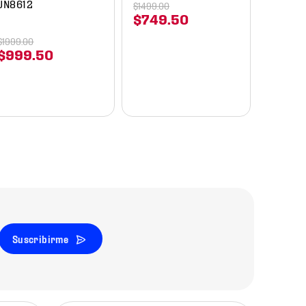
JN8612
$
1499
.
00
$
749
.
50
$
1999
.
00
$
999
.
50
Suscribirme