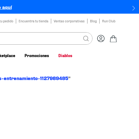
 aquí
tu pedido
Encuentra tu tienda
Ventas corporativas
Blog
Run Club
ketplace
Promociones
Diablos
as-entrenamiento-1127989485
"