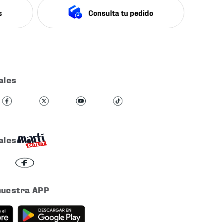
s
Consulta tu pedido
ales
ales
nuestra APP