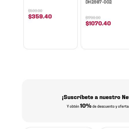
DH2987-002
$
599
.
00
$
359
.
40
$
1799
.
00
$
1070
.
40
¡Suscríbete a nuestro Ne
10%
Y obtén
de descuento y oferta