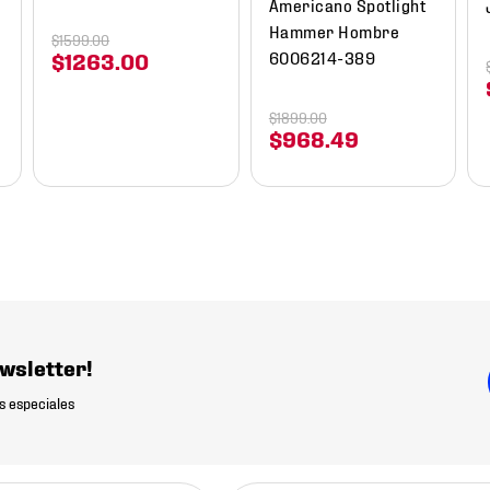
Americano Spotlight
Hammer Hombre
$
1599
.
00
6006214-389
$
1263
.
00
$
1899
.
00
$
968
.
49
wsletter!
s especiales