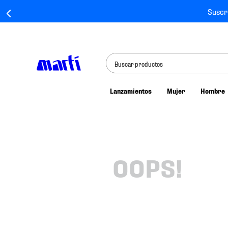
Suscr
Buscar productos
Lanzamientos
Mujer
Hombre
TÉRMINOS MÁS BUSCADOS
1
.
tenis mujer
2
.
tenis hombre
3
.
tenis
OOPS!
4
.
jersey
5
.
tenis futbol
6
.
mochila
7
.
chivas