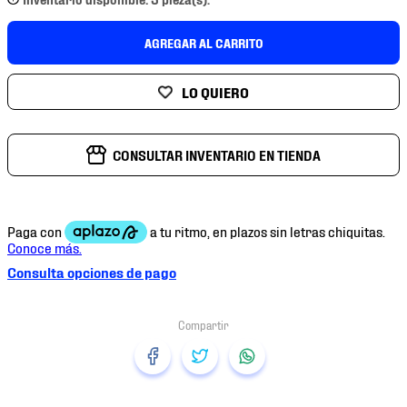
7
.
mochilas
8
.
chivas
AGREGAR AL CARRITO
9
.
tenis niño
10
.
tenis nike
CONSULTAR INVENTARIO EN TIENDA
Consulta opciones de pago