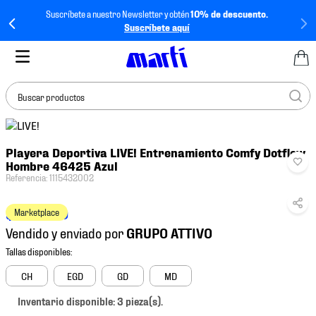
Suscríbete a nuestro Newsletter y obtén
10% de descuento.
Suscríbete aquí
Buscar productos
TÉRMINOS MÁS
Playera Deportiva LIVE! Entrenamiento Comfy Dotflow
BUSCADOS
Hombre 46425 Azul
1
.
tenis mujer
Referencia
:
1115432002
2
.
tenis hombre
$
1299
.
00
Marketplace
3
.
tenis
Vendido y enviado por
4
.
tenis futbol
5
.
jersey
CH
EGD
GD
MD
6
.
mochila
Inventario disponible: 3 pieza(s).