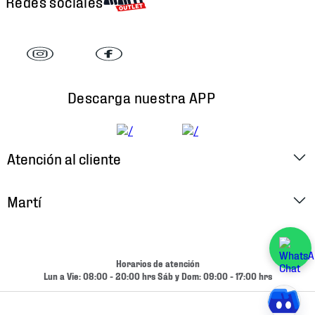
Redes sociales
Descarga nuestra APP
Atención al cliente
Factura Electrónica
Martí
Preguntas Frecuentes
Historia
Métodos de Pago
Ubica tu Tienda
Horarios de atención
Cambios y Devoluciones
Lun a Vie: 08:00 - 20:00 hrs Sáb y Dom: 09:00 - 17:00 hrs
Aviso de Privacidad
Contacto