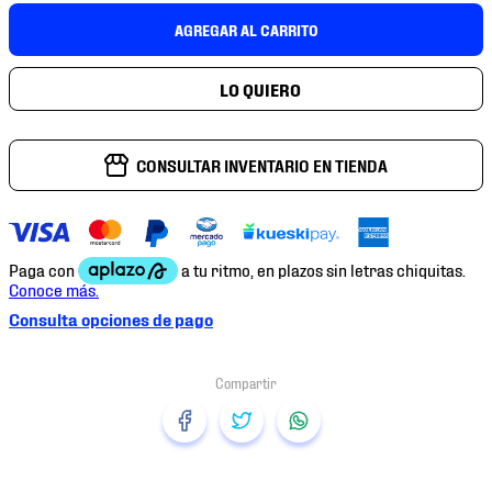
7
.
chivas
AGREGAR AL CARRITO
8
.
mochilas
9
.
tenis niño
10
.
tenis nike
CONSULTAR INVENTARIO EN TIENDA
Consulta opciones de pago